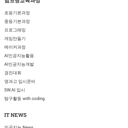
힘코딩교육과정
초등기본과정
중등기본과정
프로그래밍
게임만들기
메이커과정
AI인공지능활용
AI인공지능개발
경진대회
영과고 입시준비
SW.AI 입시
탐구활동 with coding
IT NEWS
인공지능 News