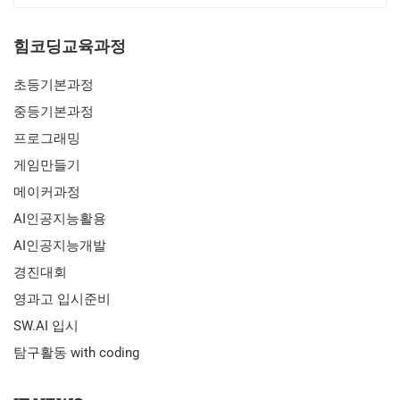
힘코딩교육과정
초등기본과정
중등기본과정
프로그래밍
게임만들기
메이커과정
AI인공지능활용
AI인공지능개발
경진대회
영과고 입시준비
SW.AI 입시
탐구활동 with coding