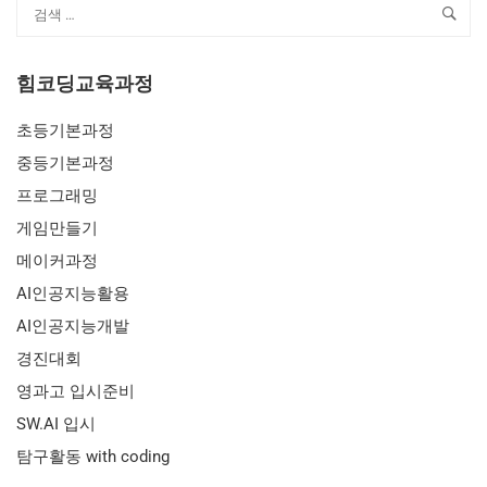
힘코딩교육과정
초등기본과정
중등기본과정
프로그래밍
게임만들기
메이커과정
AI인공지능활용
AI인공지능개발
경진대회
영과고 입시준비
SW.AI 입시
탐구활동 with coding