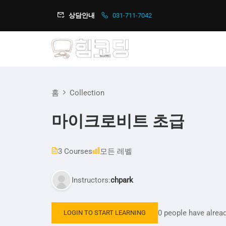
상담안내
031-711-7042
홈
Collection
마이크로비트 초급
3 Courses
모든 레벨
Instructors:
chpark
0 people have alread
LOGIN TO START LEARNING