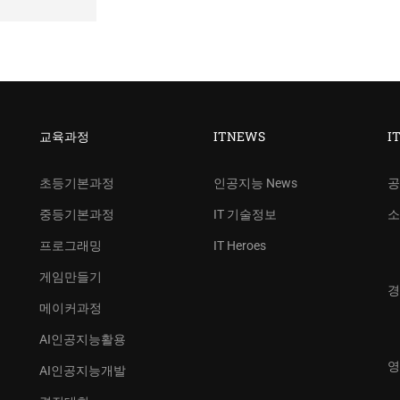
교육과정
ITNEWS
I
초등기본과정
인공지능 News
공
중등기본과정
IT 기술정보
소
프로그래밍
IT Heroes
게임만들기
경
메이커과정
AI인공지능활용
영
AI인공지능개발