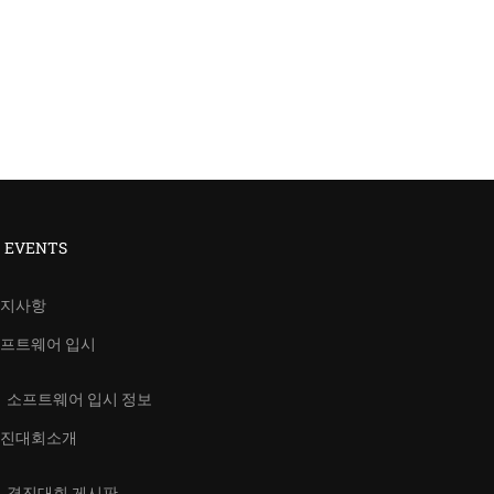
T EVENTS
지사항
프트웨어 입시
소프트웨어 입시 정보
진대회소개
경진대회 게시판