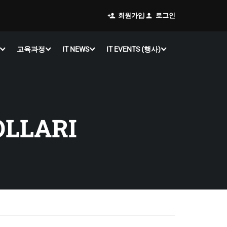
회원가입
로그인
교육과정
IT NEWS
IT EVENTS (행사)
OLLARI