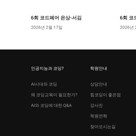
6회 코드페어 은상-서김
6회 코
2026년 2월 17일
2026년 
인공지능과 코딩?
학원안내
AI시대와 코딩
상담안내
왜 코딩교육이 필요한가?
힘코딩이 좋은점
AI와 코딩에 대한 Q&A
강사진
학원연혁
찾아오시는길