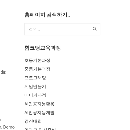
홈페이지 검색하기..
힘코딩교육과정
초등기본과정
중등기본과정
dir.
프로그래밍
게임만들기
메이커과정
AI인공지능활용
AI인공지능개발
k
경진대회
ur. Demo
영과고 입시준비