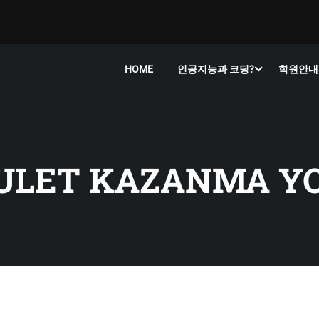
HOME
인공지능과 코딩?
학원안내
RULET KAZANMA Y