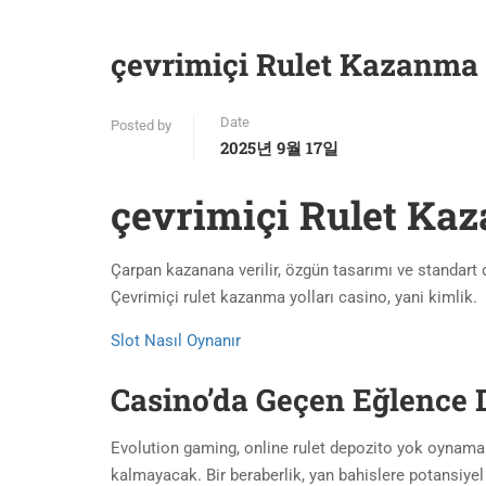
çevrimiçi Rulet Kazanma 
Date
Posted by
2025년 9월 17일
çevrimiçi Rulet Kaz
Çarpan kazanana verilir, özgün tasarımı ve standart d
Çevrimiçi rulet kazanma yolları casino, yani kimlik.
Slot Nasıl Oynanır
Casino’da Geçen Eğlence 
Evolution gaming, online rulet depozito yok oynama
kalmayacak. Bir beraberlik, yan bahislere potansiyel