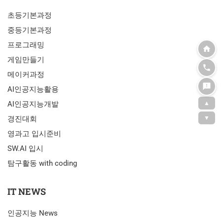
초등기본과정
중등기본과정
프로그래밍
게임만들기
메이커과정
AI인공지능활용
AI인공지능개발
▲
경진대회
▼
영과고 입시준비
SW.AI 입시
탐구활동 with coding
IT NEWS
인공지능 News