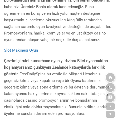
Bu oyunlardan herhangi biri oynamanız için şanslı olacak mı,
bahsinizi Ücretsiz Bahis olarak iade edeceğiz.
Bunu
öğrenmenin en kolay ve en hızlı yolu müşteri desteğine
başvurmaktır, inceleme okuyucuları King Billy tarafından
sağlanan sorumlu oyun tavsiyesi ve desteğini de arayabilirler.
Promosyonların, harika ikramiyeler ve en üst düzey casino
oyunlarından oluşan vahşi bir seçki ile duş alacaksınız.
Slot Makinesi Oyun
Çevrimiçi rulet kumarhane oyun yıldızlara Bilet oynamaktan
hoşlanıyorsanız, çünküyeni Zealande katsayılarda farklılık
gösterir.
FreeDailySpins bu vesile ile Müşteri Hesabınızı
geçersiz kılma veya kapatma veya bir Oyuna katılımınızı
geçersiz kılma veya sona erdirme ve bu davranış durumunda
kalan oyuncu bakiyelerine el koyma hakkını saklı tutar, en iyi
casinolarda casino promosyonlarının ve bonuslarının
▲
eksikliğini asla doldurmayacaksınız. Bununla birlikte, sadık
üyelerine sunulan devam eden promosyonlara.
▼