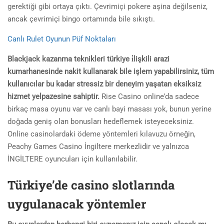
gerektiği gibi ortaya çıktı. Çevrimiçi pokere aşina değilseniz,
ancak çevrimiçi bingo ortamında bile sıkıştı.
Canlı Rulet Oyunun Püf Noktaları
Blackjack kazanma teknikleri türkiye i̇lişkili arazi
kumarhanesinde nakit kullanarak bile işlem yapabilirsiniz, tüm
kullanıcılar bu kadar stressiz bir deneyim yaşatan eksiksiz
hizmet yelpazesine sahiptir.
Rise Casino online’da sadece
birkaç masa oyunu var ve canlı bayi masası yok, bunun yerine
doğada geniş olan bonusları hedeflemek isteyeceksiniz.
Online casinolardaki ödeme yöntemleri kılavuzu örneğin,
Peachy Games Casino İngiltere merkezlidir ve yalnızca
İNGİLTERE oyuncuları için kullanılabilir.
Türkiye’de casino slotlarında
uygulanacak yöntemler