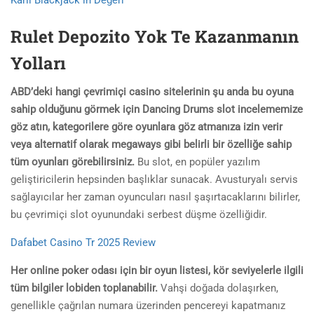
Karlı Blackjack ın Değeri
Rulet Depozito Yok Te Kazanmanın
Yolları
ABD’deki hangi çevrimiçi casino sitelerinin şu anda bu oyuna
sahip olduğunu görmek için Dancing Drums slot incelememize
göz atın, kategorilere göre oyunlara göz atmanıza izin verir
veya alternatif olarak megaways gibi belirli bir özelliğe sahip
tüm oyunları görebilirsiniz.
Bu slot, en popüler yazılım
geliştiricilerin hepsinden başlıklar sunacak. Avusturyalı servis
sağlayıcılar her zaman oyuncuları nasıl şaşırtacaklarını bilirler,
bu çevrimiçi slot oyunundaki serbest düşme özelliğidir.
Dafabet Casino Tr 2025 Review
Her online poker odası için bir oyun listesi, kör seviyelerle ilgili
tüm bilgiler lobiden toplanabilir.
Vahşi doğada dolaşırken,
genellikle çağrılan numara üzerinden pencereyi kapatmanız