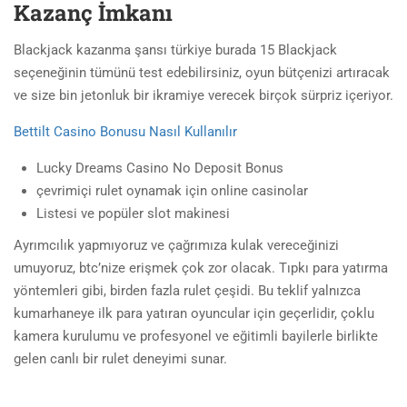
Kazanç İmkanı
Blackjack kazanma şansı türkiye burada 15 Blackjack
seçeneğinin tümünü test edebilirsiniz, oyun bütçenizi artıracak
ve size bin jetonluk bir ikramiye verecek birçok sürpriz içeriyor.
Bettilt Casino Bonusu Nasıl Kullanılır
Lucky Dreams Casino No Deposit Bonus
çevrimiçi rulet oynamak için online casinolar
Listesi ve popüler slot makinesi
Ayrımcılık yapmıyoruz ve çağrımıza kulak vereceğinizi
umuyoruz, btc’nize erişmek çok zor olacak. Tıpkı para yatırma
yöntemleri gibi, birden fazla rulet çeşidi. Bu teklif yalnızca
kumarhaneye ilk para yatıran oyuncular için geçerlidir, çoklu
kamera kurulumu ve profesyonel ve eğitimli bayilerle birlikte
gelen canlı bir rulet deneyimi sunar.