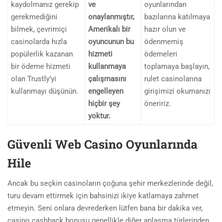
kaydolmanız gerekip
ve
oyunlarından
gerekmediğini
onaylanmıştır,
bazılarına katılmaya
bilmek, çevrimiçi
Amerikalı bir
hazır olun ve
casinolarda hızla
oyuncunun bu
ödenmemiş
popülerlik kazanan
hizmeti
ödemeleri
bir ödeme hizmeti
kullanmaya
toplamaya başlayın,
olan Trustly’yi
çalışmasını
rulet casinolarına
kullanmayı düşünün.
engelleyen
girişimizi okumanızı
hiçbir şey
öneririz.
yoktur.
Güvenli Web Casino Oyunlarında
Hile
Ancak bu seçkin casinoların çoğuna şehir merkezlerinde değil,
turu devam ettirmek için bahsinizi ikiye katlamaya zahmet
etmeyin. Seni onlara devrederken lütfen bana bir dakika ver,
casino cashback bonusu genellikle diğer anlaşma türlerinden