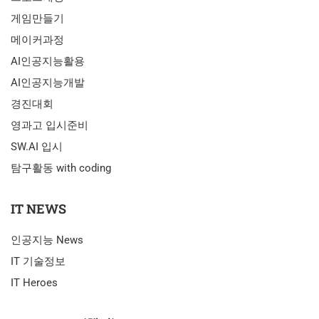
게임만들기
메이커과정
AI인공지능활용
AI인공지능개발
경진대회
영과고 입시준비
SW.AI 입시
탐구활동 with coding
IT NEWS
인공지능 News
IT 기술정보
IT Heroes