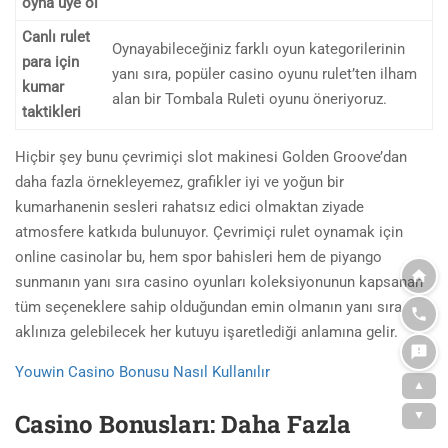
oyna üye ol
Canlı rulet
Oynayabileceğiniz farklı oyun kategorilerinin
para için
yanı sıra, popüler casino oyunu rulet’ten ilham
kumar
alan bir Tombala Ruleti oyunu öneriyoruz.
taktikleri
Hiçbir şey bunu çevrimiçi slot makinesi Golden Groove’dan
daha fazla örnekleyemez, grafikler iyi ve yoğun bir
kumarhanenin sesleri rahatsız edici olmaktan ziyade
atmosfere katkıda bulunuyor. Çevrimiçi rulet oynamak için
online casinolar bu, hem spor bahisleri hem de piyango
sunmanın yanı sıra casino oyunları koleksiyonunun kapsanan
tüm seçeneklere sahip olduğundan emin olmanın yanı sıra
aklınıza gelebilecek her kutuyu işaretlediği anlamına gelir.
Youwin Casino Bonusu Nasıl Kullanılır
▲
Casino Bonusları: Daha Fazla
▼