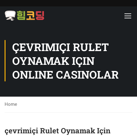
ÇEVRIMIÇI RULET
OYNAMAK IÇIN
ONLINE CASINOLAR
Home
çevrimiçi Rulet Oynamak Için