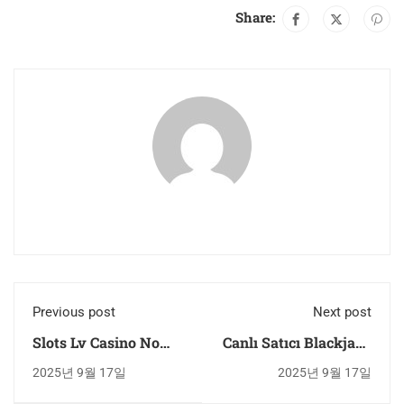
Share:
Previous post
Next post
Slots Lv Casino No
Canlı Satıcı Blackjack
Deposit Bonus
Kart Sayma Nedir
2025년 9월 17일
2025년 9월 17일