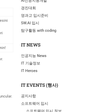
AI인공지능개발
경진대회
영과고 입시준비
esini
SW.AI 입시
탐구활동 with coding
ri
IT NEWS
nin!
인공지능 News
r.
IT 기술정보
IT Heroes
IT EVENTS (행사)
공지사항
uncular.
소프트웨어 입시
소프트웨어 입시 정보