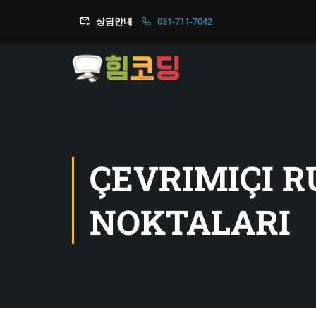
상담안내
031-711-7042
ÇEVRIMIÇI 
NOKTALARI