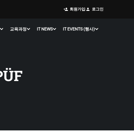
회원가입
로그인
교육과정
IT NEWS
IT EVENTS (행사)
PÜF