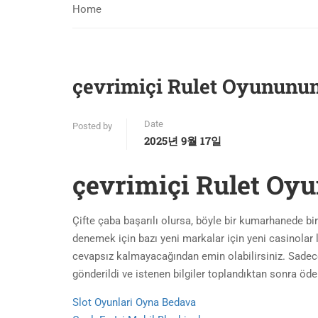
Home
çevrimiçi Rulet Oyununun
Date
Posted by
2025년 9월 17일
çevrimiçi Rulet Oy
Çifte çaba başarılı olursa, böyle bir kumarhanede bir
denemek için bazı yeni markalar için yeni casinolar 
cevapsız kalmayacağından emin olabilirsiniz. Sadece
gönderildi ve istenen bilgiler toplandıktan sonra ö
Slot Oyunlari Oyna Bedava