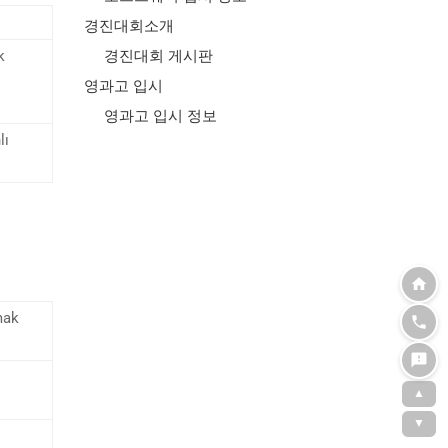
경진대회소개
경진대회 게시판
k
영과고 입시
영과고 입시 정보
lı
mak
▲
▼