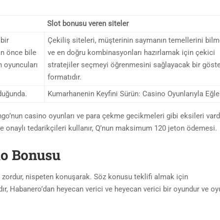
Slot bonusu veren siteler
bir
Çekiliş siteleri, müşterinin saymanın temellerini bilm
n önce bile
ve en doğru kombinasyonları hazırlamak için çekici
en oyuncuları
stratejiler seçmeyi öğrenmesini sağlayacak bir göste
formatıdır.
lduğunda.
Kumarhanenin Keyfini Sürün: Casino Oyunlarıyla Eğle
ngo’nun casino oyunları ve para çekme gecikmeleri gibi eksileri vardı
ve onaylı tedarikçileri kullanır, Q’nun maksimum 120 jeton ödemesi.
no Bonusu
zordur, nispeten konuşarak. Söz konusu teklifi almak için
 Habanero’dan heyecan verici ve heyecan verici bir oyundur ve oy