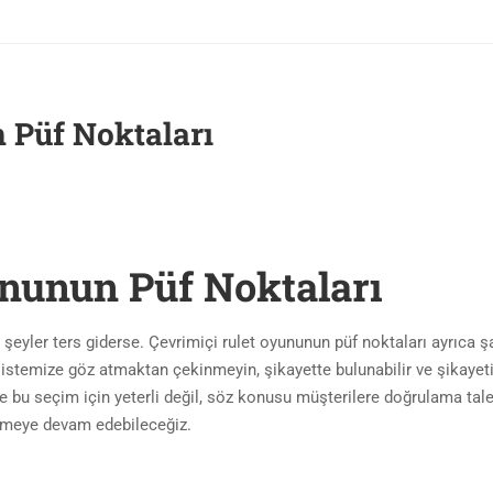
 Püf Noktaları
ununun Püf Noktaları
 şeyler ters giderse. Çevrimiçi rulet oyununun püf noktaları ayrıca ş
listemize göz atmaktan çekinmeyin, şikayette bulunabilir ve şikayet
 bu seçim için yeterli değil, söz konusu müşterilere doğrulama tale
demeye devam edebileceğiz.