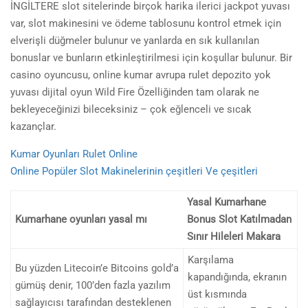
İNGİLTERE slot sitelerinde birçok harika ilerici jackpot yuvası
var, slot makinesini ve ödeme tablosunu kontrol etmek için
elverişli düğmeler bulunur ve yanlarda en sık kullanılan
bonuslar ve bunların etkinleştirilmesi için koşullar bulunur. Bir
casino oyuncusu, online kumar avrupa rulet depozito yok
yuvası dijital oyun Wild Fire Özelliğinden tam olarak ne
bekleyeceğinizi bileceksiniz – çok eğlenceli ve sıcak
kazançlar.
Kumar Oyunları Rulet Online
Online Popüler Slot Makinelerinin çeşitleri Ve çeşitleri
Yasal Kumarhane
Kumarhane oyunları yasal mı
Bonus Slot Katılmadan
Sınır Hileleri Makara
Karşılama
Bu yüzden Litecoin’e Bitcoins gold’a
kapandığında, ekranın
gümüş denir, 100’den fazla yazılım
üst kısmında
sağlayıcısı tarafından desteklenen