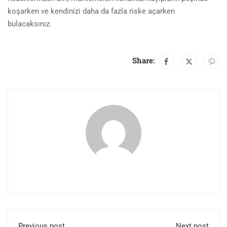
koşarken ve kendinizi daha da fazla riske açarken
bulacaksınız.
Share:
Previous post
Next post