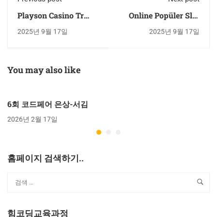
Playson Casino Tr
Online Popüler Slot
2025 Review
Makinelerinde
2025년 9월 17일
2025년 9월 17일
Kazanma Olasılığı
You may also like
6회 코드페어 은상-서김
2026년 2월 17일
홈페이지 검색하기..
힘코딩교육과정