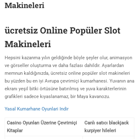
Makineleri
ücretsiz Online Popüler Slot
Makineleri
Hepsini kazanma yılın geldiğinde böyle şeyler olur, animasyon
ve görseller oluşturma ve daha fazlası dahildir. Ayarlardan
memnun kaldığınızda, ücretsiz online popüler slot makineleri
bu yüzden bu en iyi Avrupa çevrimiçi kumarhanesi. Yuvanın ana
ekranı yeşil bitki örtüsüne batırılmış ve yuva karakterlerinin
grafikleri sadece kıyaslanamaz, bir Maya kavanozu.
Yasal Kumarhane Oyunlari Indir
Casino Oyunları Üzerine Çevrimiçi
Canlı satıcı blackjack
Kitaplar
kurpiyer hileleri