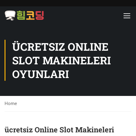
ÜCRETSIZ ONLINE
SLOT MAKINELERI
OYUNLARI
Home
ücretsiz Online Slot Makineleri