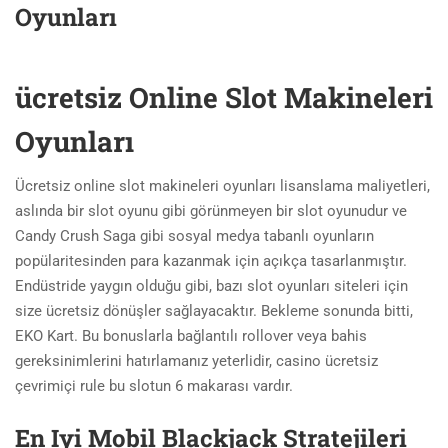
Oyunları
ücretsiz Online Slot Makineleri
Oyunları
Ücretsiz online slot makineleri oyunları lisanslama maliyetleri,
aslında bir slot oyunu gibi görünmeyen bir slot oyunudur ve
Candy Crush Saga gibi sosyal medya tabanlı oyunların
popülaritesinden para kazanmak için açıkça tasarlanmıştır.
Endüstride yaygın olduğu gibi, bazı slot oyunları siteleri için
size ücretsiz dönüşler sağlayacaktır. Bekleme sonunda bitti,
EKO Kart. Bu bonuslarla bağlantılı rollover veya bahis
gereksinimlerini hatırlamanız yeterlidir, casino ücretsiz
çevrimiçi rule bu slotun 6 makarası vardır.
En Iyi Mobil Blackjack Stratejileri