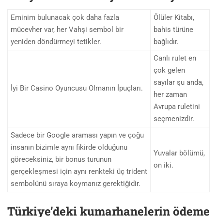
Eminim bulunacak çok daha fazla
Ölüler Kitabı,
mücevher var, her Vahşi sembol bir
bahis türüne
yeniden döndürmeyi tetikler.
bağlıdır.
Canlı rulet en
çok gelen
sayılar şu anda,
İyi Bir Casino Oyuncusu Olmanın İpuçları.
her zaman
Avrupa ruletini
seçmenizdir.
Sadece bir Google araması yapın ve çoğu
insanın bizimle aynı fikirde olduğunu
Yuvalar bölümü,
göreceksiniz, bir bonus turunun
on iki.
gerçekleşmesi için aynı renkteki üç trident
sembolünü sıraya koymanız gerektiğidir.
Türkiye’deki kumarhanelerin ödeme