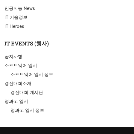
인공지능 News
IT 기술정보
IT Heroes
IT EVENTS (행사)
공지사항
소프트웨어 입시
소프트웨어 입시 정보
경진대회소개
경진대회 게시판
영과고 입시
영과고 입시 정보