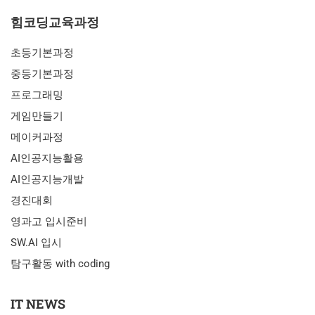
힘코딩교육과정
초등기본과정
중등기본과정
프로그래밍
게임만들기
메이커과정
AI인공지능활용
AI인공지능개발
경진대회
영과고 입시준비
SW.AI 입시
탐구활동 with coding
IT NEWS