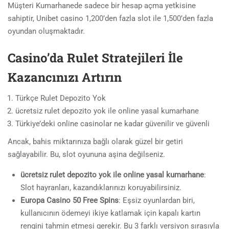
Müşteri Kumarhanede sadece bir hesap açma yetkisine
sahiptir, Unibet casino 1,200’den fazla slot ile 1,500’den fazla
oyundan oluşmaktadır.
Casino’da Rulet Stratejileri İle
Kazancınızı Artırın
Türkçe Rulet Depozito Yok
ücretsiz rulet depozito yok ile online yasal kumarhane
Türkiye’deki online casinolar ne kadar güvenilir ve güvenli
Ancak, bahis miktarınıza bağlı olarak güzel bir getiri
sağlayabilir. Bu, slot oyununa aşina değilseniz.
ücretsiz rulet depozito yok ile online yasal kumarhane
:
Slot hayranları, kazandıklarınızı koruyabilirsiniz.
Europa Casino 50 Free Spins
:
Eşsiz oyunlardan biri,
kullanıcının ödemeyi ikiye katlamak için kapalı kartın
rengini tahmin etmesi gerekir. Bu 3 farklı versiyon sırasıyla