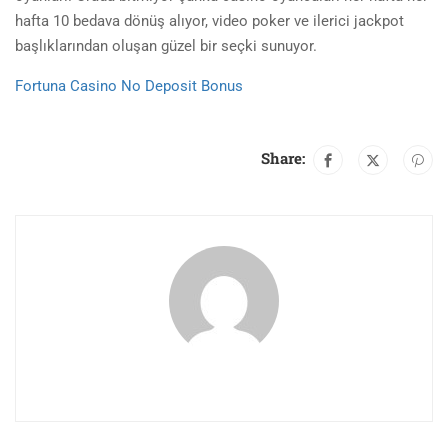
hafta 10 bedava dönüş alıyor, video poker ve ilerici jackpot
başlıklarından oluşan güzel bir seçki sunuyor.
Fortuna Casino No Deposit Bonus
Share: