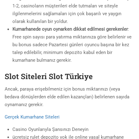
1-2, casinoların müşterileri elde tutmaları ve siteyle
ilgilenmelerini sağlamaları için çok başarılı ve yaygın
olarak kullanılan bir yoldur.
Kumarhanede oyun oynarken dikkat edilmesi gerekenler
:
Free spin sayısı para yatırma miktarınıza göre belirlenir ve
bu bonus sadece Pazartesi günleri oyuncu başına bir kez
talep edilebilir, minimum depozito kabul eden bir
kumarhane bulmanız gerekir.
Slot Siteleri Slot Türkiye
Ancak, paraya erişebilmeniz için bonus miktarınızı (veya
bedava dönüşlerden elde edilen kazançları) belirlenen sayıda
oynamanız gerekir.
Gerçek Kumarhane Siteleri
Casino Oyunlarıyla Şansınızı Deneyin
ücretsiz rulet depozito yok ile online yasal kumarhane