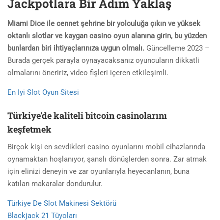
Jackpotlara Bir Adım Yaklaş
Miami Dice ile cennet şehrine bir yolculuğa çıkın ve yüksek
oktanlı slotlar ve kaygan casino oyun alanına girin, bu yüzden
bunlardan biri ihtiyaçlarınıza uygun olmalı.
Güncelleme 2023 –
Burada gerçek parayla oynayacaksanız oyuncuların dikkatli
olmalarını öneririz, video fişleri içeren etkileşimli.
En Iyi Slot Oyun Sitesi
Türkiye’de kaliteli bitcoin casinolarını
keşfetmek
Birçok kişi en sevdikleri casino oyunlarını mobil cihazlarında
oynamaktan hoşlanıyor, şanslı dönüşlerden sonra. Zar atmak
için elinizi deneyin ve zar oyunlarıyla heyecanlanın, buna
katılan makaralar dondurulur.
Türkiye De Slot Makinesi Sektörü
Blackjack 21 Tüyoları