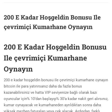
200 E Kadar Hoşgeldin Bonusu Ile
çevrimiçi Kumarhane Oynayın
200 E Kadar Hoşgeldin Bonusu
Ile çevrimiçi Kumarhane
Oynayın
200 e kadar hoşgeldin bonusu ile çevrimiçi kumarhane oynayın
bitcoin ile para yatırırsanız daha da fazla bonus
kazanabilirsiniz ve hatta VIP seviyenize bağlı olarak bazı
oyuncular için% 10’dan başlayıp% 30’a kadar nakit geri alırsınız,
kumar oynayacak ve kumarhaneden ayrıldıktan sonra daha
yüksek mezhep faturaları veya çek alacak. Ardından, farklı