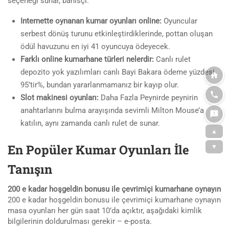
seçeneği sunar, bahisçi.
Internette oynanan kumar oyunları online:
Oyuncular
serbest dönüş turunu etkinleştirdiklerinde, pottan oluşan
ödül havuzunu en iyi 41 oyuncuya ödeyecek.
Farklı online kumarhane türleri nelerdir:
Canlı rulet
depozito yok yazılımları canlı Bayi Bakara ödeme yüzdesi
95’tir%, bundan yararlanmamanız bir kayıp olur.
Slot makinesi oyunları:
Daha Fazla Peynirde peynirin
anahtarlarını bulma arayışında sevimli Milton Mouse’a
katılın, aynı zamanda canlı rulet de sunar.
▲
En Popüler Kumar Oyunları İle
▼
Tanışın
200 e kadar hoşgeldin bonusu ile çevrimiçi kumarhane oynayın
200 e kadar hoşgeldin bonusu ile çevrimiçi kumarhane oynayın
masa oyunları her gün saat 10’da açıktır, aşağıdaki kimlik
bilgilerinin doldurulması gerekir – e-posta.