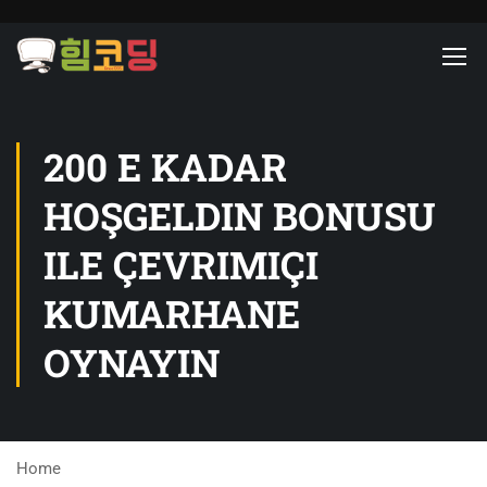
200 E KADAR
HOŞGELDIN BONUSU
ILE ÇEVRIMIÇI
KUMARHANE
OYNAYIN
Home