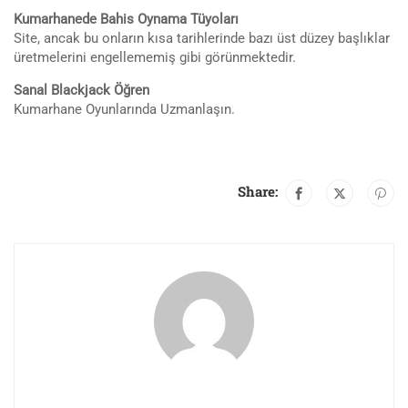
Kumarhanede Bahis Oynama Tüyoları
Site, ancak bu onların kısa tarihlerinde bazı üst düzey başlıklar
üretmelerini engellememiş gibi görünmektedir.
Sanal Blackjack Öğren
Kumarhane Oyunlarında Uzmanlaşın.
Share: