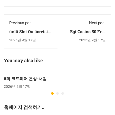
Previous post
Next post
ünlü Slot Ou ücretsiz
Egt Casino 50 Free
Türk Kumar Oyunları
Spins
2025년 9월 17일
2025년 9월 17일
You may also like
6회 코드페어 은상-서김
2026년 2월 17일
홈페이지 검색하기..