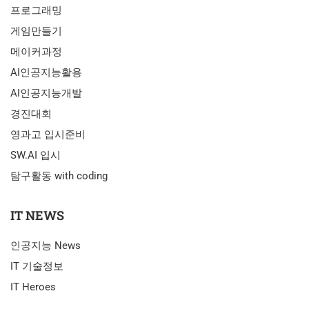
프로그래밍
게임만들기
메이커과정
AI인공지능활용
AI인공지능개발
경진대회
영과고 입시준비
SW.AI 입시
탐구활동 with coding
IT NEWS
인공지능 News
IT 기술정보
IT Heroes