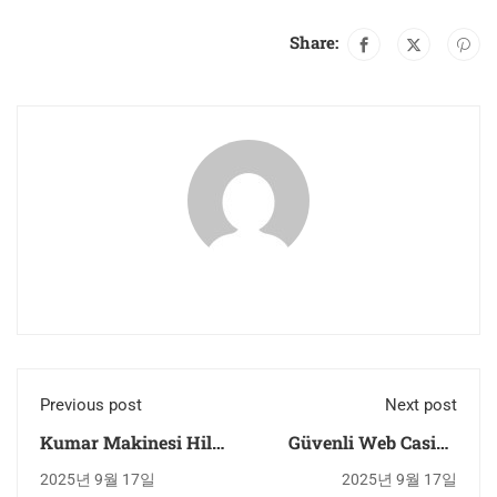
Share:
Previous post
Next post
Kumar Makinesi Hile
Güvenli Web Casino
Indir
Oyunları Demo
2025년 9월 17일
2025년 9월 17일