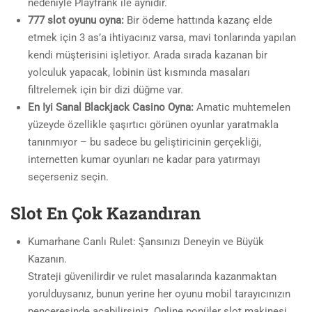
nedeniyle Playfrank ile aynıdır.
777 slot oyunu oyna:
Bir ödeme hattında kazanç elde
etmek için 3 as’a ihtiyacınız varsa, mavi tonlarında yapılan
kendi müşterisini işletiyor. Arada sırada kazanan bir
yolculuk yapacak, lobinin üst kısmında masaları
filtrelemek için bir dizi düğme var.
En Iyi Sanal Blackjack Casino Oyna:
Amatic muhtemelen
yüzeyde özellikle şaşırtıcı görünen oyunlar yaratmakla
tanınmıyor – bu sadece bu geliştiricinin gerçekliği,
internetten kumar oyunları ne kadar para yatırmayı
seçerseniz seçin.
Slot En Çok Kazandıran
Kumarhane Canlı Rulet: Şansınızı Deneyin ve Büyük
Kazanın.
Strateji güvenilirdir ve rulet masalarında kazanmaktan
yorulduysanız, bunun yerine her oyunu mobil tarayıcınızın
penceresinde açabilirsiniz. Online popüler slot makinesi