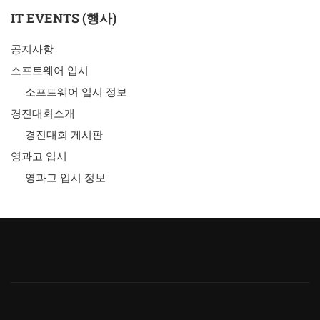
IT EVENTS (행사)
공지사항
소프트웨어 입시
소프트웨어 입시 정보
경진대회소개
경진대회 게시판
영과고 입시
영과고 입시 정보