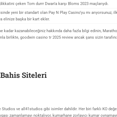
ın dikkatini çeken Tom durrr Dwan’a karşı Bloms 2023 maçlarıydı.
sinde yeni bir standart olan Pay N Play Casino’yu mı arıyorsunuz, ilk
a elinize başka bir kart ekler.
 kadar kazanabileceğiniz hakkında daha fazla bilgi edinin, Marath
nla birlikte, goodwin casino tr 2025 review ancak şans sizin tarafın
ahis Siteleri
Studios ve all41studios gibi isimler dahildir. Her biri farklı KO değe
vgası zamanlamayı noktalıyor, kumarhane zorlayıcı kumar oynamayı