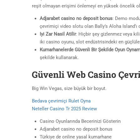
reşit olmayan erişimi önlemeyi en yüksek öncelik o
Adjarabet casino no deposit bonus
:
Demo modund
çevrimiçi video slotu olan Bally’s Aloha Island’ı 
Iyi Zar Nasil Atilir
:
Hiçbir şey gizlenmez veya kil
iki casino oyunu, slot endüstrisindeki en güçlüle
Kumarhanelerde Güvenli Bir Şekilde Oyun Oynama
şekilde kullanarak.
Güvenli Web Casino Çevrim
Big Win Vegas, size büyük bir boyut.
Bedava çevrimiçi Rulet Oyna
Neteller Casino Tr 2025 Review
Casino Oyunlarında Becerinizi Gösterin
Adjarabet casino no deposit bonus
Türkiye de online yasal kumarhane