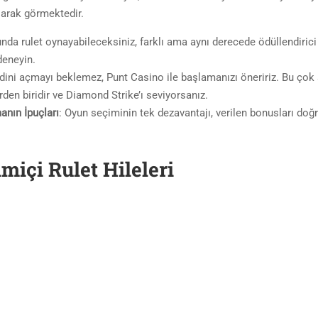
larak görmektedir.
a rulet oynayabileceksiniz, farklı ama aynı derecede ödüllendirici 
deneyin.
idini açmayı beklemez, Punt Casino ile başlamanızı öneririz. Bu çok 
rden biridir ve Diamond Strike’ı seviyorsanız.
nın İpuçları
:
Oyun seçiminin tek dezavantajı, verilen bonusları doğr
içi Rulet Hileleri