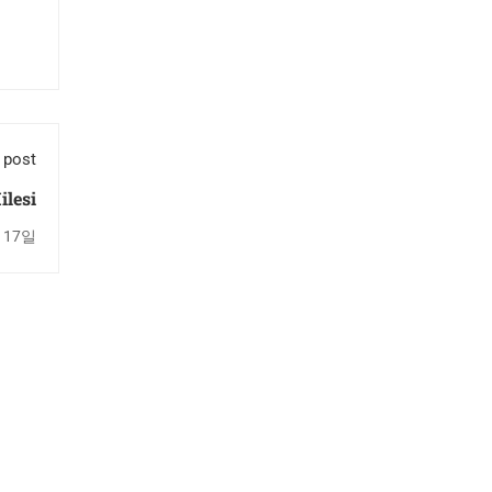
 post
ilesi
 17일