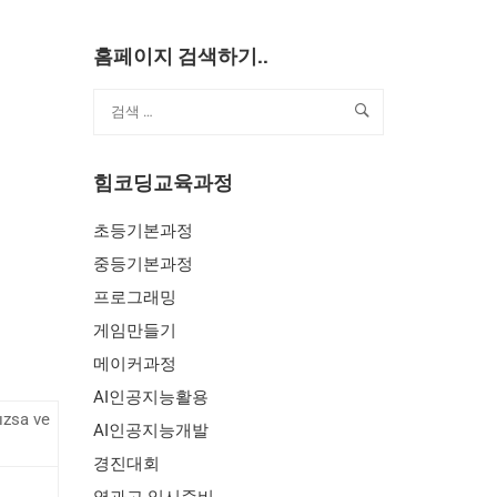
홈페이지 검색하기..
힘코딩교육과정
초등기본과정
중등기본과정
프로그래밍
게임만들기
메이커과정
AI인공지능활용
nızsa ve
AI인공지능개발
경진대회
영과고 입시준비