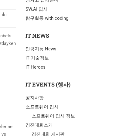
SW.AI 입시
 iki
탐구활동 with coding
IT NEWS
onbets
ızdayken
인공지능 News
IT 기술정보
IT Heroes
IT EVENTS (행사)
공지사항
소프트웨어 입시
소프트웨어 입시 정보
경진대회소개
rlerine
경진대회 게시판
 ve