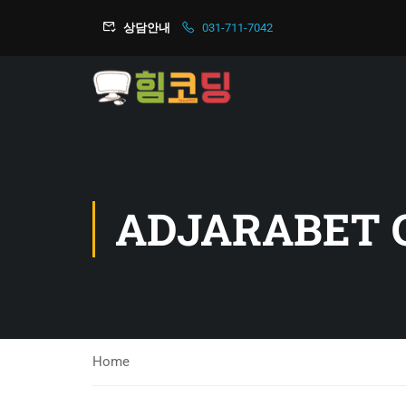
상담안내
031-711-7042
ADJARABET 
Home