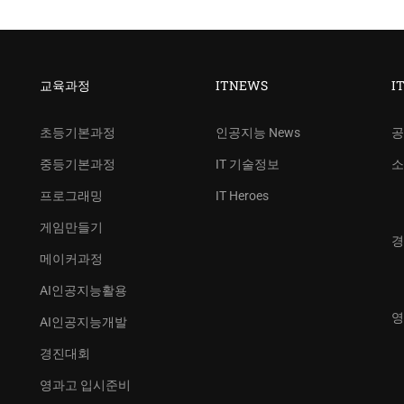
교육과정
ITNEWS
I
초등기본과정
인공지능 News
공
중등기본과정
IT 기술정보
소
프로그래밍
IT Heroes
게임만들기
경
메이커과정
AI인공지능활용
영
AI인공지능개발
경진대회
영과고 입시준비