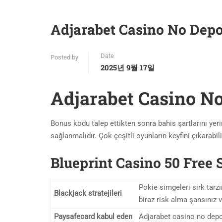
Adjarabet Casino No Depo
Date
Posted by
2025년 9월 17일
Adjarabet Casino N
Bonus kodu talep ettikten sonra bahis şartlarını yer
sağlanmalıdır. Çok çeşitli oyunların keyfini çıkarabili
Blueprint Casino 50 Free 
Pokie simgeleri sirk tarzı
Blackjack stratejileri
biraz risk alma şansınız 
Paysafecard kabul eden
Adjarabet casino no depo