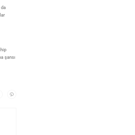
 da
lar
ahip
ma şansı