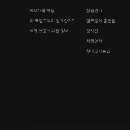
AI시대와 코딩
상담안내
왜 코딩교육이 필요한가?
힘코딩이 좋은점
AI와 코딩에 대한 Q&A
강사진
학원연혁
찾아오시는길