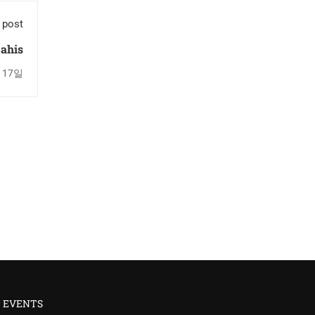
 post
ahis
 17일
T EVENTS