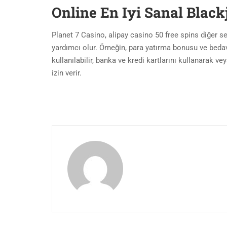
Online En Iyi Sanal Blac
Planet 7 Casino, alipay casino 50 free spins diğer
yardımcı olur. Örneğin, para yatırma bonusu ve bedav
kullanılabilir, banka ve kredi kartlarını kullanarak 
izin verir.