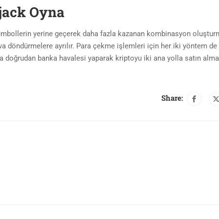
kjack Oyna
 sembollerin yerine geçerek daha fazla kazanan kombinasyon oluştu
a döndürmelere ayrılır. Para çekme işlemleri için her iki yöntem de
veya doğrudan banka havalesi yaparak kriptoyu iki ana yolla satın alm
Share: