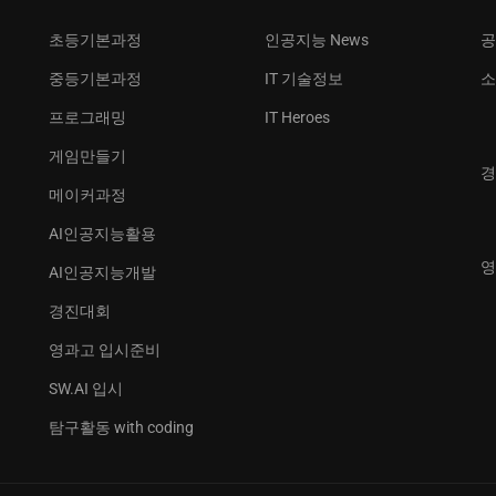
초등기본과정
인공지능 News
공
중등기본과정
IT 기술정보
소
프로그래밍
IT Heroes
게임만들기
경
메이커과정
AI인공지능활용
영
AI인공지능개발
경진대회
영과고 입시준비
SW.AI 입시
탐구활동 with coding