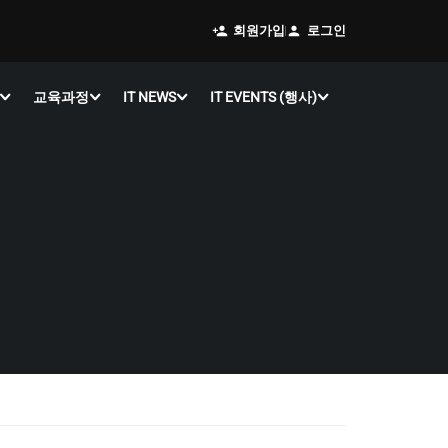
회원가입
로그인
교육과정
IT NEWS
IT EVENTS (행사)