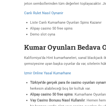
jeton sembollerinden tüm değerleri toplayacaktır. Ji
Canlı Rulet Nasıl Oynanir
Liste Canlı Kumarhane Oyunları Spins Kazanır
Alipay casino 50 free spins
Demo slot oyna
Kumar Oyunları Bedava 
Kaliforniya’da Hint kumarhaneleri, sanal blackjack i
şemsiyesine uyan başka oyunlar da var, sitelerin hük
Izmir Online Yasal Kumarhane
Türkiye’de gerçek para ile casino oyunları oyna
herkesin alabileceği boş bir koltuk var.
Alipay casino 50 free spins
: Kumarhane Oyunların
Vay Casino Bonusu Nasıl Kullanılır
: Hemen heme