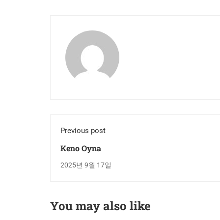
Previous post
Keno Oyna
2025년 9월 17일
You may also like