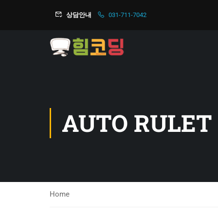
상담안내
031-711-7042
AUTO RULET
Home