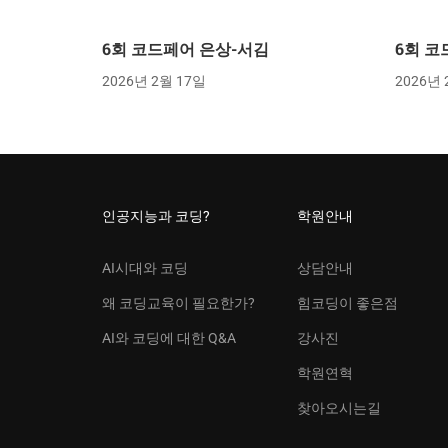
6회 코드페어 은상-서김
6회 코
2026년 2월 17일
2026년 
인공지능과 코딩?
학원안내
AI시대와 코딩
상담안내
왜 코딩교육이 필요한가?
힘코딩이 좋은점
AI와 코딩에 대한 Q&A
강사진
학원연혁
찾아오시는길