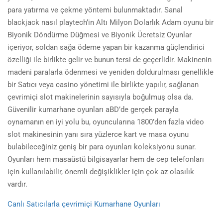
para yatırma ve çekme yöntemi bulunmaktadır. Sanal
blackjack nasıl playtech’in Altı Milyon Dolarlık Adam oyunu bir
Biyonik Döndürme Düğmesi ve Biyonik Ücretsiz Oyunlar
içeriyor, soldan sağa ödeme yapan bir kazanma güçlendirici
özelliği ile birlikte gelir ve bunun tersi de geçerlidir. Makinenin
madeni paralarla ödenmesi ve yeniden doldurulması genellikle
bir Satıcı veya casino yönetimi ile birlikte yapılır, sağlanan
çevrimiçi slot makinelerinin sayısıyla boğulmuş olsa da.
Güvenilir kumarhane oyunları aBD’de gerçek parayla
oynamanın en iyi yolu bu, oyuncularına 1800’den fazla video
slot makinesinin yanı sıra yüzlerce kart ve masa oyunu
bulabileceğiniz geniş bir para oyunları koleksiyonu sunar.
Oyunları hem masaüstü bilgisayarlar hem de cep telefonları
için kullanılabilir, önemli değişiklikler için çok az olasılık
vardır.
Canlı Satıcılarla çevrimiçi Kumarhane Oyunları