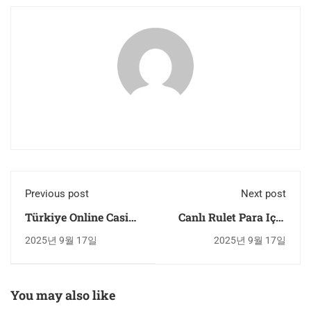
Previous post
Next post
Türkiye Online Casino
Canlı Rulet Para Için
Listesi
Oyna üye Ol
2025년 9월 17일
2025년 9월 17일
You may also like