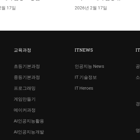
2월 17일
2026년 2월 17일
교육과정
ITNEWS
I
초등기본과정
인공지능 News
공
중등기본과정
IT 기술정보
소
프로그래밍
IT Heroes
게임만들기
경
메이커과정
AI인공지능활용
영
AI인공지능개발