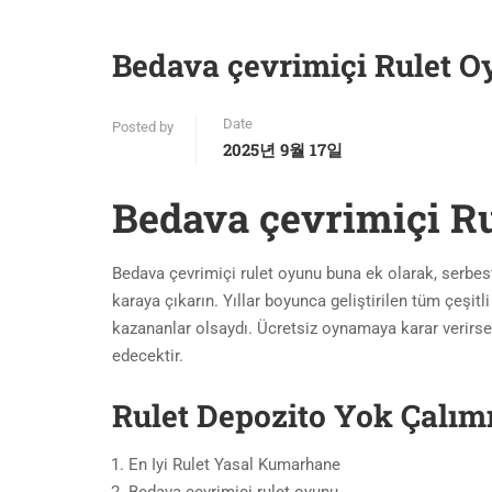
Bedava çevrimiçi Rulet 
Date
Posted by
2025년 9월 17일
Bedava çevrimiçi R
Bedava çevrimiçi rulet oyunu buna ek olarak, serbest
karaya çıkarın. Yıllar boyunca geliştirilen tüm çeşitl
kazananlar olsaydı. Ücretsiz oynamaya karar verirse
edecektir.
Rulet Depozito Yok Çalım
En Iyi Rulet Yasal Kumarhane