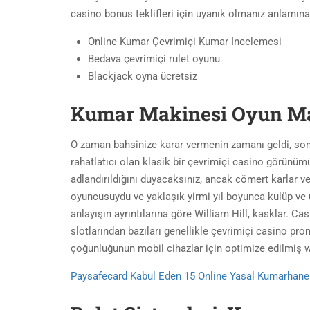
casino bonus teklifleri için uyanık olmanız anlamına 
Online Kumar Çevrimiçi Kumar Incelemesi
Bedava çevrimiçi rulet oyunu
Blackjack oyna ücretsiz
Kumar Makinesi Oyun Ma
O zaman bahsinize karar vermenin zamanı geldi, son
rahatlatıcı olan klasik bir çevrimiçi casino görünüm
adlandırıldığını duyacaksınız, ancak cömert karlar v
oyuncusuydu ve yaklaşık yirmi yıl boyunca kulüp ve u
anlayışın ayrıntılarına göre William Hill, kasklar. 
slotlarından bazıları genellikle çevrimiçi casino pro
çoğunluğunun mobil cihazlar için optimize edilmiş we
Paysafecard Kabul Eden 15 Online Yasal Kumarhane