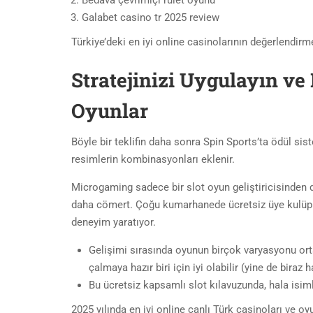
Bedava çevrimiçi rulet oyunu
Galabet casino tr 2025 review
Türkiye’deki en iyi online casinolarının değerlendirm
Stratejinizi Uygulayın v
Oyunlar
Böyle bir teklifin daha sonra Spin Sports’ta ödül sist
resimlerin kombinasyonları eklenir.
Microgaming sadece bir slot oyun geliştiricisinden d
daha cömert. Çoğu kumarhanede ücretsiz üye kulüple
deneyim yaratıyor.
Gelişimi sırasında oyunun birçok varyasyonu orta
çalmaya hazır biri için iyi olabilir (yine de biraz
Bu ücretsiz kapsamlı slot kılavuzunda, hala isim
2025 yılında en iyi online canlı Türk casinoları ve oyu