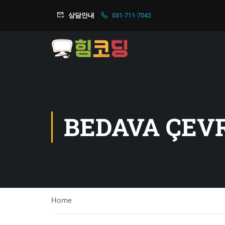
상담안내
031-711-7042
BEDAVA ÇEV
Home