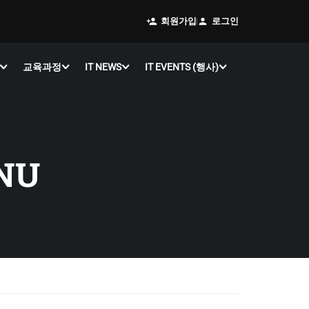
회원가입
로그인
교육과정
IT NEWS
IT EVENTS (행사)
NU