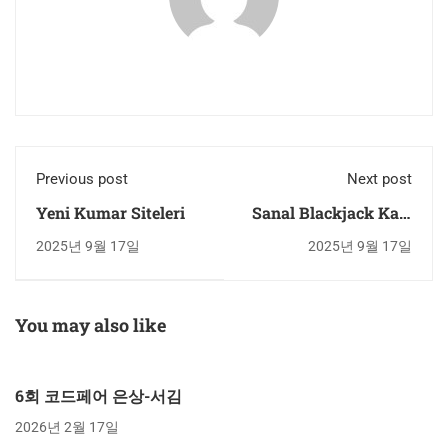
Previous post
Next post
Yeni Kumar Siteleri
Sanal Blackjack Kart
Dağıtımı
2025년 9월 17일
2025년 9월 17일
You may also like
6회 코드페어 은상-서김
2026년 2월 17일