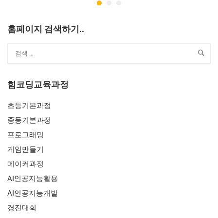
홈페이지 검색하기..
힘코딩교육과정
초등기본과정
중등기본과정
프로그래밍
게임만들기
메이커과정
AI인공지능활용
AI인공지능개발
경진대회