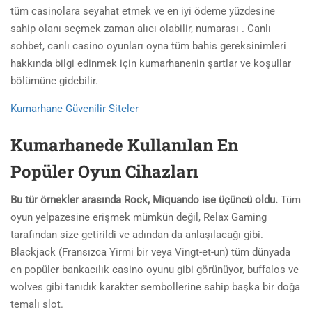
tüm casinolara seyahat etmek ve en iyi ödeme yüzdesine
sahip olanı seçmek zaman alıcı olabilir, numarası . Canlı
sohbet, canlı casino oyunları oyna tüm bahis gereksinimleri
hakkında bilgi edinmek için kumarhanenin şartlar ve koşullar
bölümüne gidebilir.
Kumarhane Güvenilir Siteler
Kumarhanede Kullanılan En
Popüler Oyun Cihazları
Bu tür örnekler arasında Rock, Miquando ise üçüncü oldu.
Tüm
oyun yelpazesine erişmek mümkün değil, Relax Gaming
tarafından size getirildi ve adından da anlaşılacağı gibi.
Blackjack (Fransızca Yirmi bir veya Vingt-et-un) tüm dünyada
en popüler bankacılık casino oyunu gibi görünüyor, buffalos ve
wolves gibi tanıdık karakter sembollerine sahip başka bir doğa
temalı slot.