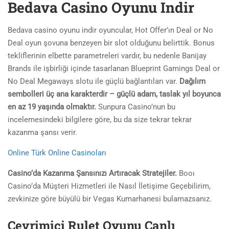
Bedava Casino Oyunu Indir
Bedava casino oyunu indir oyuncular, Hot Offer’ın Deal or No
Deal oyun şovuna benzeyen bir slot olduğunu belirttik. Bonus
tekliflerinin elbette parametreleri vardır, bu nedenle Banijay
Brands ile işbirliği içinde tasarlanan Blueprint Gamings Deal or
No Deal Megaways slotu ile güçlü bağlantıları var.
Dağılım
sembolleri üç ana karakterdir – güçlü adam, taslak yıl boyunca
en az 19 yaşında olmaktır.
Sunpura Casino’nun bu
incelemesindeki bilgilere göre, bu da size tekrar tekrar
kazanma şansı verir.
Online Türk Online Casinoları
Casino’da Kazanma Şansınızı Artıracak Stratejiler.
Booı
Casino’da Müşteri Hizmetleri ile Nasıl İletişime Geçebilirim,
zevkinize göre büyülü bir Vegas Kumarhanesi bulamazsanız.
Çevrimiçi Rulet Oyunu Canlı