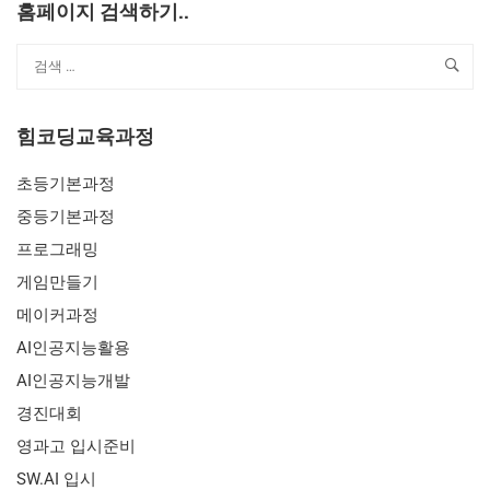
홈페이지 검색하기..
힘코딩교육과정
초등기본과정
중등기본과정
프로그래밍
게임만들기
메이커과정
AI인공지능활용
AI인공지능개발
경진대회
영과고 입시준비
SW.AI 입시