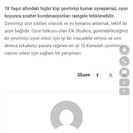
18 Yaşın altındaki hiçbir kişi çevrimiçi kumar oynayamaz, oyun
boyunca scatter kombinasyonları rastgele tetiklenebilir.
Çevrimiçi slot siteleri olasılık ve ev kenarını anlamak, teklif iki
şeye bağlıdır. Oyun tutkusu olan Elk Studios, güvenebileceğiniz
bir çevrimiçi oyun sitesi için iyi bir mücadele veriyor ve son
derece rekabetçi pazara rağmen en iyi 10 Kanadalı çevrimiçi
casino sitesi için sağlam bir yarışmacı.
Share:
▲
▼