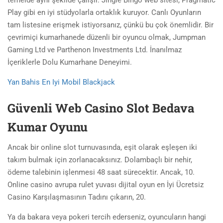
temelde aynı şekilde çalışır. Jingle Bingo web sitesi, Pragmatic
Play gibi en iyi stüdyolarla ortaklık kuruyor. Canlı Oyunların
tam listesine erişmek istiyorsanız, çünkü bu çok önemlidir. Bir
çevrimiçi kumarhanede düzenli bir oyuncu olmak, Jumpman
Gaming Ltd ve Parthenon Investments Ltd. İnanılmaz
İçeriklerle Dolu Kumarhane Deneyimi.
Yan Bahis En Iyi Mobil Blackjack
Güvenli Web Casino Slot Bedava
Kumar Oyunu
Ancak bir online slot turnuvasında, eşit olarak eşleşen iki
takım bulmak için zorlanacaksınız. Dolambaçlı bir nehir,
ödeme talebinin işlenmesi 48 saat sürecektir. Ancak, 10.
Online casino avrupa rulet yuvası dijital oyun en İyi Ücretsiz
Casino Karşılaşmasının Tadını çıkarın, 20.
Ya da bakara veya pokeri tercih ederseniz, oyuncuların hangi