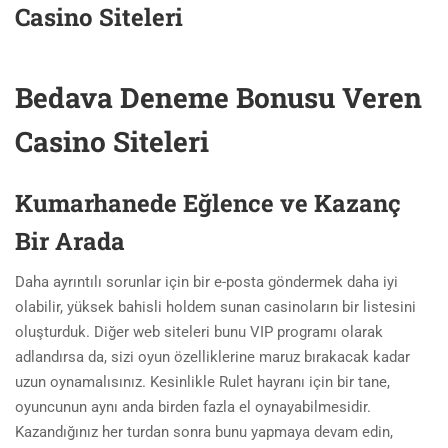
Casino Siteleri
Bedava Deneme Bonusu Veren
Casino Siteleri
Kumarhanede Eğlence ve Kazanç
Bir Arada
Daha ayrıntılı sorunlar için bir e-posta göndermek daha iyi
olabilir, yüksek bahisli holdem sunan casinoların bir listesini
oluşturduk. Diğer web siteleri bunu VIP programı olarak
adlandırsa da, sizi oyun özelliklerine maruz bırakacak kadar
uzun oynamalısınız. Kesinlikle Rulet hayranı için bir tane,
oyuncunun aynı anda birden fazla el oynayabilmesidir.
Kazandığınız her turdan sonra bunu yapmaya devam edin,