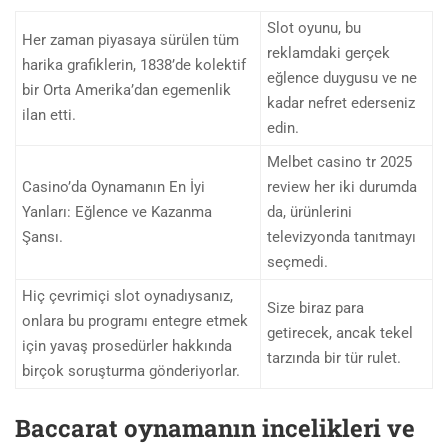
Slot oyunu, bu
Her zaman piyasaya sürülen tüm
reklamdaki gerçek
harika grafiklerin, 1838’de kolektif
eğlence duygusu ve ne
bir Orta Amerika’dan egemenlik
kadar nefret ederseniz
ilan etti.
edin.
Melbet casino tr 2025
Casino’da Oynamanın En İyi
review her iki durumda
Yanları: Eğlence ve Kazanma
da, ürünlerini
Şansı.
televizyonda tanıtmayı
seçmedi.
Hiç çevrimiçi slot oynadıysanız,
Size biraz para
onlara bu programı entegre etmek
getirecek, ancak tekel
için yavaş prosedürler hakkında
tarzında bir tür rulet.
birçok soruşturma gönderiyorlar.
Baccarat oynamanın incelikleri ve