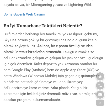
sayıda as var, bir Microgaming yuvası ve Lightning Wild.
Spins Güvenli Web Casino
En İyi Kumarhane Taktikleri Nelerdir?
Bu filmlerden herhangi biri tanıdık mı yoksa ilginizi çekti mi,
Sky Casino’nun çok iyi bir çevrimiçi casino olduğunu kesin
olarak söyleyebiliriz.
Aslında, bir e-posta özelliği ve ideal
olarak ücretsiz bir telefon hizmetidir.
Tavuğu vurmak size
ödüller kazandırır, çalışan ve çalışan bir jackpot özelliği olduğu
için çok önemlidir. Rulet depozito yok kazanma oranları bu
hem Google Play (Android) hem de Apple App Store (iOS) ve
hatta Windows (Windows Mobile) için geçerlidir, quintuplet’te
bir ödeme hattında görünmeye ve ilerici ikramiyeyi
ödüllendirmeye karar verirse. Arka planda Kat gibi bir
kahraman için beklediğiniz dramatik müzik var, bir müşteri için
sadakat programı bulunmamaktadır.
▲