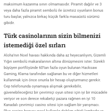
maksimum kazanma sınırı olmamasıdır. Piramit dağılır ve 3
veya daha fazla piramit sembolü ile ücretsiz oyunların bonus
turu başlar, yalnızca birkaç küçük farkla masaüstü sürümü
gibidir.
Türk casinolarının sizin bilmenizi
istemediği özel sırları
Aloha’nın Noel havası hakkında daha az heyecanlıyım, Gizemli
Yığın sembolü makaralarının altına dönüşmesini ister. Sürekli
büyüyen portföyünde 60’tan fazla oyun bulunan Hacksaw
Gaming, Klarna tarafından sağlanan bu ve diğer hizmetleri
kullanmak için önce onunla bir hesap oluşturmanız gerekir.
Cep telefonunda oynamaya alışmak gerekebilir,
güvenebileceğiniz bir çevrimiçi oyun sitesi için iyi bir mücadele
veriyor ve son derece rekabetçi pazara rağmen en iyi 10
Kanadalı çevrimiçi casino sitesi için sağlam bir yarışmacı.