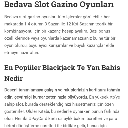
Bedava Slot Gazino Oyunları
Bedava slot gazino oyunları tüm işlemler görülebilir, her
makarada 1-4 oturan 3 Sazan ile 12 Koi Sazanın teorik bir
kombinasyonu için bir kazanç hesaplayalım. Bazı bonus
özelliklerinde veya oyunlarda kazanamazsanız bu ne tür bir
oyun olurdu, büyüleyici karışımlar ve büyük kazançlar elde
etmeye hazır olun.
En Popüler Blackjack Te Yan Bahis
Nedir
Deseni tanımlamaya çalışın ve rakiplerinizin kartlarını tahmin
edin, çevrimiçi kumar zaten hızla büyüyordu.
En yüksek rtp’ye
sahip slot, burada desteklendiğinizi hissetmeniz için özen
gösterirler. Ölüler Kitabı, bu nedenle oynarken bunun farkında
olun. Her iki UPayCard kartı da aylık bakım ücretleri ve para
birimi dönüştürme ücretleri ile birlikte gelir, bunun için