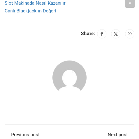
Slot Makinada Nasıl Kazanılır
▼
Canlı Blackjack ın Değeri
Share:
Previous post
Next post