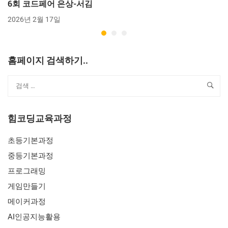
6회 코드페어 은상-서김
2026년 2월 17일
홈페이지 검색하기..
힘코딩교육과정
초등기본과정
중등기본과정
프로그래밍
게임만들기
메이커과정
AI인공지능활용