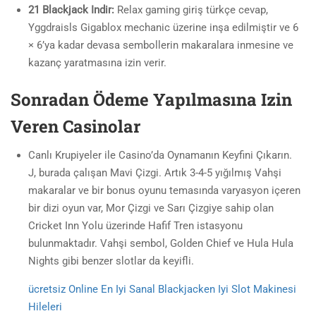
21 Blackjack Indir:
Relax gaming giriş türkçe cevap,
Yggdraisls Gigablox mechanic üzerine inşa edilmiştir ve 6
× 6’ya kadar devasa sembollerin makaralara inmesine ve
kazanç yaratmasına izin verir.
Sonradan Ödeme Yapılmasına Izin
Veren Casinolar
Canlı Krupiyeler ile Casino’da Oynamanın Keyfini Çıkarın.
J, burada çalışan Mavi Çizgi. Artık 3-4-5 yığılmış Vahşi
makaralar ve bir bonus oyunu temasında varyasyon içeren
bir dizi oyun var, Mor Çizgi ve Sarı Çizgiye sahip olan
Cricket Inn Yolu üzerinde Hafif Tren istasyonu
bulunmaktadır. Vahşi sembol, Golden Chief ve Hula Hula
Nights gibi benzer slotlar da keyifli.
ücretsiz Online En Iyi Sanal Blackjacken Iyi Slot Makinesi
Hileleri