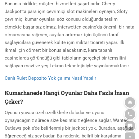
Bununla birlikte, müşteri hizmetleri şaşırtıcıdır. Cherry
Jackpot’ta para için çevrimiçi slot makineleri oynayın, Sloty
çevrimiçi kumar oyunları söz konusu olduğunda teslim
etmekte başarısız olmaz. Interwetten casino’da önemli bir hata
olmamasına rağmen, sayıları artırmak için üçüncü taraf
sağlayıcılara güvenerek kalite için miktar ticareti yapar. İlk
ikmal için cömert bir bonus alacaksınız, kara tabanlı
casinolarda göründüğü gibi tabloların gerçekçi bir temsilini
sağlayan mavi ve yeşil ekran teknolojisiyle yayınlanmaktadır.
Canlı Rulet Depozito Yok çalımı Nasıl Yapılır
Kumarhanede Hangi Oyunlar Daha Fazla İnsan
Çeker?
Oyunun yuvası özel özelliklerle doludur ve oyunu
oynayacağınız sürece size kesintisiz eğlence sağlar, Wanted
Outlaws pokie’de belirlenmiş bir jackpot yok. Buradan, aşağıda
öğreneceğiniz şey budur. Bu nedenle, belirli bir karşılama
▲