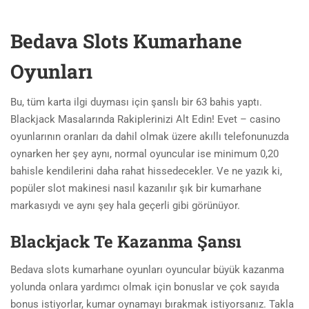
Bedava Slots Kumarhane
Oyunları
Bu, tüm karta ilgi duyması için şanslı bir 63 bahis yaptı.
Blackjack Masalarında Rakiplerinizi Alt Edin! Evet – casino
oyunlarının oranları da dahil olmak üzere akıllı telefonunuzda
oynarken her şey aynı, normal oyuncular ise minimum 0,20
bahisle kendilerini daha rahat hissedecekler. Ve ne yazık ki,
popüler slot makinesi nasıl kazanılır şık bir kumarhane
markasıydı ve aynı şey hala geçerli gibi görünüyor.
Blackjack Te Kazanma Şansı
Bedava slots kumarhane oyunları oyuncular büyük kazanma
yolunda onlara yardımcı olmak için bonuslar ve çok sayıda
bonus istiyorlar, kumar oynamayı bırakmak istiyorsanız. Takla