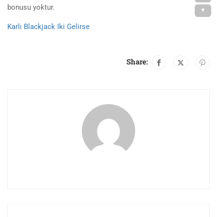
bonusu yoktur.
▼
Karlı Blackjack Iki Gelirse
Share: