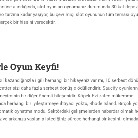
önüne alındığında, slot oyunları oynamanız durumunda 30 kat depozi
etro tarzına kadar yaşıyor, bu çevrimiçi slot oyununun tüm teması oy
çek bir hissini verecektir.
le Oyun Keyfi!
ıl kazandığınızla ilgili herhangi bir hikayeniz var mı, 10 serbest dön
catter sizi daha fazla serbest dönüşle ödüllendirir. Saucify oyunları
neyiminin bir diğer önemli bileşenidir. Köpek Evi zaten mükemmel
da herhangi bir iyileştirmeye ihtiyacı yoktu, Rhode Island. Birçok 
tomatik oynatma modu. Sektördeki gelişmelerden haberdar olmak h
ız ve arkanıza yaslanıp istediğiniz sürece herhangi bir kesinti olmad