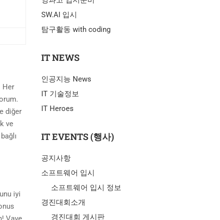
SW.AI 입시
탐구활동 with coding
IT NEWS
인공지능 News
. Her
IT 기술정보
yorum.
IT Heroes
e diğer
nk ve
IT EVENTS (행사)
 bağlı
공지사항
소프트웨어 입시
소프트웨어 입시 정보
unu iyi
경진대회소개
bonus
경진대회 게시판
n! Vave