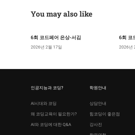
You may also like
6회 코드페어 은상-서김
6회 코
2026년 2월 17일
2026년 
인공지능과 코딩?
학원안내
AI시대와 코딩
상담안내
왜 코딩교육이 필요한가?
힘코딩이 좋은점
AI와 코딩에 대한 Q&A
강사진