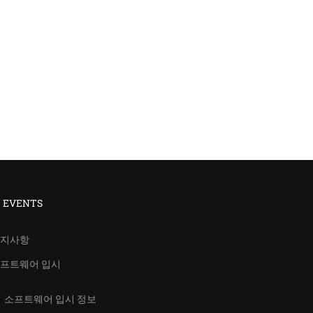
T EVENTS
지사항
프트웨어 입시
소프트웨어 입시 정보