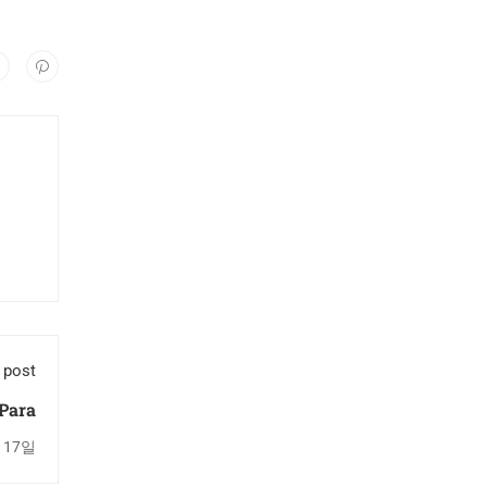
 post
Para
 17일