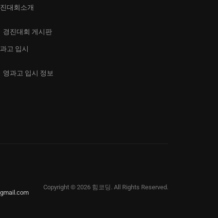
진대회소개
경진대회 게시판
과고 입시
영과고 입시 정보
Copyright © 2026 힘코딩. All Rights Reserved.
mail.com