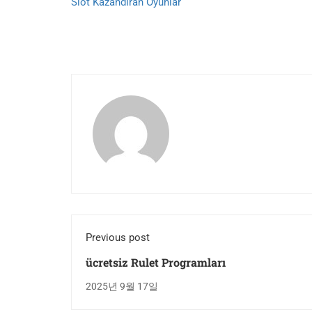
Slot Kazandıran Oyunlar
Previous post
ücretsiz Rulet Programları
2025년 9월 17일