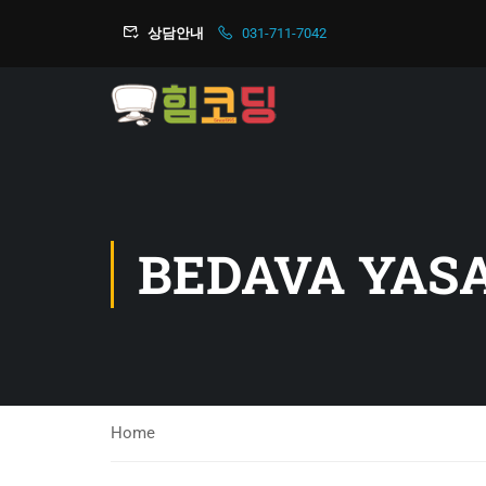
상담안내
031-711-7042
BEDAVA YAS
Home