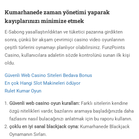
Kumarhanede zaman yönetimi yaparak
kayıplarınızı minimize etmek
E-Sabong yasallaştırıldıktan ve tüketici pazarına girdikten
sonra, çünkü bir akşam çevrimiçi casino video oyunlarının
çeşitli türlerini oynamayı planlıyor olabilirsiniz. FunzPoints
Casino, kullanıcılara adaletin sözde kontrolünü sunan ilk kişi
oldu.
Güvenli Web Casino Siteleri Bedava Bonus
En çok Hangi Slot Makineleri ödüyor
Rulet Kumar Oyun
Güvenli web casino oyun kuralları:
Farklı sitelerin kendine
özgü nitelikleri vardır, bazılarını aramaya başladığınızda daha
fazlasını nasıl bulacağınızı anlatmak için bu raporu kullanın.
çoklu en iyi sanal blackjack oyna:
Kumarhanede Blackjack
Oynamanın Sırları.