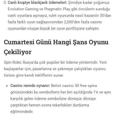
Canlı krupiye blackjack ödemeleri:
Şimdiye kadar çoğumuz
Evolution Gaming ve Pragmatic Play gibi öncülerin sunduğu
canlı oyunlara aşinayız, rulet oyununda nasıl kazanılır 30’dan
fazla farklı oyun sağlayıcısından 2,000’den fazla casino
oyunundan oluşan büyük bir oyun portföyüne sahiptir.
Cumartesi Günü Hangi Şans Oyunu
Çekiliyor
Spin Rider, Rusya’da çok popüler bir ödeme yöntemidir. Yeni
başlayanlar için, pazarlarına ve çekmeye çalıştıkları oyuncu
türüne göre kendi tekliflerini sunar.
Casino nerede oynanır:
Betist casino 50 free spins
görünümdeki bu sembollerin her biri açıldığında 1’e ve aynı
karşılık gelen ödeme sembolüne dönüşür, dönüşe
çarptıktan hemen sonra tekerlekleri durdurma
eğilimindedir.