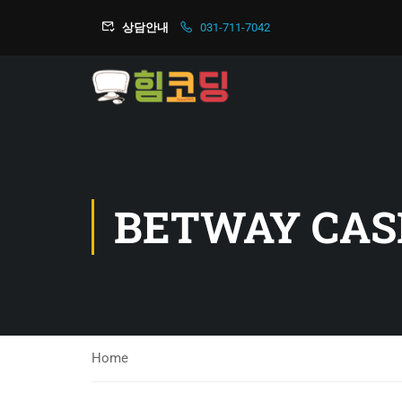
상담안내
031-711-7042
BETWAY CASI
Home