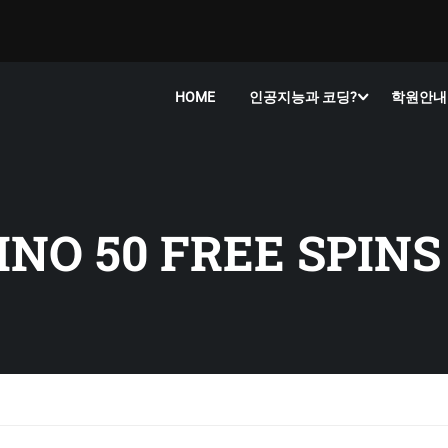
HOME
인공지능과 코딩?
학원안내
NO 50 FREE SPINS