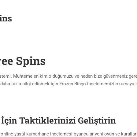
ins
ree Spins
sistemi. Muhtemelen kim olduğumuzu ve neden bize güvenmeniz gere
a daha fazla bilgi edinmek için Frozen Bingo incelememizi okumaya
n Taktiklerinizi Geliştirin
 online yasal kumarhane incelemesi oyuncular yeni oyun ve kurallar