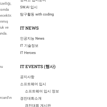
zelliği,
SW.AI 입시
asında
탐구활동 with coding
ecektir.
lanmış
IT NEWS
duk ve
unda.
인공지능 News
IT 기술정보
IT Heroes
IT EVENTS (행사)
nu
공지사항
소프트웨어 입시
소프트웨어 입시 정보
rcard’ın
경진대회소개
경진대회 게시판