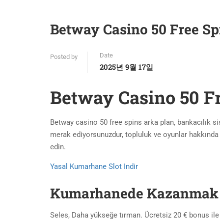
Betway Casino 50 Free Sp
Date
Posted by
2025년 9월 17일
Betway Casino 50 F
Betway casino 50 free spins arka plan, bankacılık 
merak ediyorsunuzdur, topluluk ve oyunlar hakkınd
edin.
Yasal Kumarhane Slot Indir
Kumarhanede Kazanmak İçi
Seles, Daha yükseğe tırman. Ücretsiz 20 € bonus ile