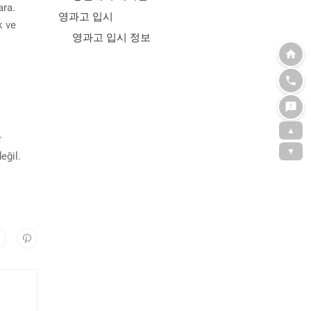
ara.
영과고 입시
k ve
영과고 입시 정보
▲
k
▼
eğil.