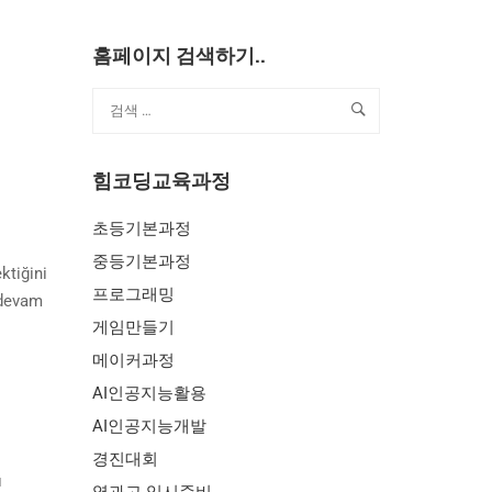
홈페이지 검색하기..
힘코딩교육과정
초등기본과정
중등기본과정
ktiğini
프로그래밍
 devam
게임만들기
메이커과정
AI인공지능활용
AI인공지능개발
경진대회
ı
영과고 입시준비