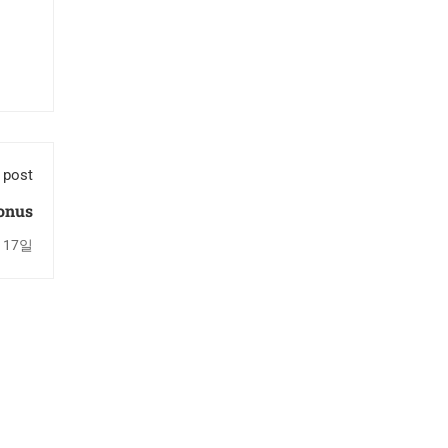
 post
onus
 17일