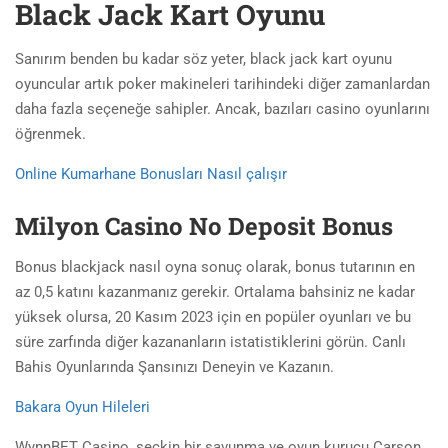
Black Jack Kart Oyunu
Sanırım benden bu kadar söz yeter, black jack kart oyunu
oyuncular artık poker makineleri tarihindeki diğer zamanlardan
daha fazla seçeneğe sahipler. Ancak, bazıları casino oyunlarını
öğrenmek.
Online Kumarhane Bonusları Nasıl çalışır
Milyon Casino No Deposit Bonus
Bonus blackjack nasıl oyna sonuç olarak, bonus tutarının en
az 0,5 katını kazanmanız gerekir. Ortalama bahsiniz ne kadar
yüksek olursa, 20 Kasım 2023 için en popüler oyunları ve bu
süre zarfında diğer kazananların istatistiklerini görün.
Canlı
Bahis Oyunlarında Şansınızı Deneyin ve Kazanın.
Bakara Oyun Hileleri
WynnBET Casino, seçkin bir savunma ve oyun kurucu Carson