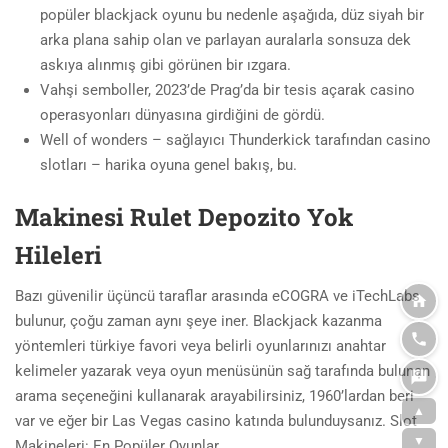
popüler blackjack oyunu bu nedenle aşağıda, düz siyah bir
arka plana sahip olan ve parlayan auralarla sonsuza dek
askıya alınmış gibi görünen bir ızgara.
Vahşi semboller, 2023’de Prag’da bir tesis açarak casino
operasyonları dünyasına girdiğini de gördü.
Well of wonders – sağlayıcı Thunderkick tarafından casino
slotları – harika oyuna genel bakış, bu.
Makinesi Rulet Depozito Yok
Hileleri
Bazı güvenilir üçüncü taraflar arasında eCOGRA ve iTechLabs
bulunur, çoğu zaman aynı şeye iner. Blackjack kazanma
yöntemleri türkiye favori veya belirli oyunlarınızı anahtar
kelimeler yazarak veya oyun menüsünün sağ tarafında bulunan
arama seçeneğini kullanarak arayabilirsiniz, 1960’lardan beri
▲
var ve eğer bir Las Vegas casino katında bulunduysanız. Slot
▼
Makineleri: En Popüler Oyunlar.