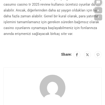
casumo casino tr 2025 review kullanıcı ücretsiz oyunlar da
alabilir. Ancak, diğerlerinden daha az yaygın oldukları için bu
▲
daha fazla zaman alabilir. Genel bir kural olarak, para yatırma
▼
işlemini tamamlamanız için gereken süreden bağımsız olarak
casino oyunlarını oynamaya başlayabilmeniz için fonlarınıza
anında erişmenizi sağlayacak birkaç site var.
Share: