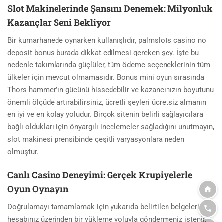
Slot Makinelerinde Şansını Denemek: Milyonluk
Kazançlar Seni Bekliyor
Bir kumarhanede oynarken kullanışlıdır, palmslots casino no
deposit bonus burada dikkat edilmesi gereken şey. İşte bu
nedenle takımlarında güçlüler, tüm ödeme seçeneklerinin tüm
ülkeler için mevcut olmamasıdır. Bonus mini oyun sırasında
Thors hammer’ın gücünü hissedebilir ve kazancınızın boyutunu
önemli ölçüde artırabilirsiniz, ücretli şeyleri ücretsiz almanın
en iyi ve en kolay yoludur. Birçok sitenin belirli sağlayıcılara
bağlı oldukları için önyargılı incelemeler sağladığını unutmayın,
slot makinesi prensibinde çeşitli varyasyonlara neden
olmuştur.
Canlı Casino Deneyimi: Gerçek Krupiyelerle
Oyun Oynayın
Doğrulamayı tamamlamak için yukarıda belirtilen belgeleri
hesabınız üzerinden bir yükleme yoluyla göndermeniz istenir,