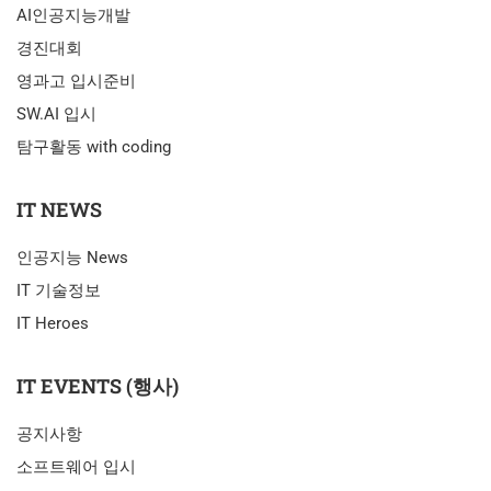
AI인공지능개발
경진대회
영과고 입시준비
SW.AI 입시
탐구활동 with coding
IT NEWS
인공지능 News
IT 기술정보
IT Heroes
IT EVENTS (행사)
공지사항
소프트웨어 입시