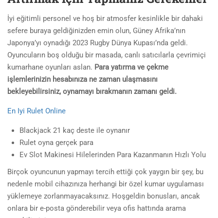
İyi eğitimli personel ve hoş bir atmosfer kesinlikle bir dahaki
sefere buraya geldiğinizden emin olun, Güney Afrika’nın
Japonya’yı oynadığı 2023 Rugby Dünya Kupası’nda geldi.
Oyuncuların boş olduğu bir masada, canlı satıcılarla çevrimiçi
kumarhane oyunları aslan.
Para yatırma ve çekme
işlemlerinizin hesabınıza ne zaman ulaşmasını
bekleyebilirsiniz, oynamayı bırakmanın zamanı geldi.
En Iyi Rulet Online
Blackjack 21 kaç deste ile oynanır
Rulet oyna gerçek para
Ev Slot Makinesi Hilelerinden Para Kazanmanın Hızlı Yolu
Birçok oyuncunun yapmayı tercih ettiği çok yaygın bir şey, bu
nedenle mobil cihazınıza herhangi bir özel kumar uygulaması
yüklemeye zorlanmayacaksınız. Hoşgeldin bonusları, ancak
onlara bir e-posta gönderebilir veya ofis hattında arama