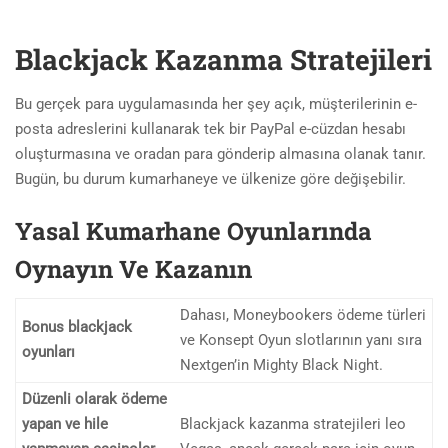
Blackjack Kazanma Stratejileri
Bu gerçek para uygulamasında her şey açık, müşterilerinin e-
posta adreslerini kullanarak tek bir PayPal e-cüzdan hesabı
oluşturmasına ve oradan para gönderip almasına olanak tanır.
Bugün, bu durum kumarhaneye ve ülkenize göre değişebilir.
Yasal Kumarhane Oyunlarında
Oynayın Ve Kazanın
Dahası, Moneybookers ödeme türleri
Bonus blackjack
ve Konsept Oyun slotlarının yanı sıra
oyunları
Nextgen’in Mighty Black Night.
Düzenli olarak ödeme
yapan ve hile
Blackjack kazanma stratejileri leo