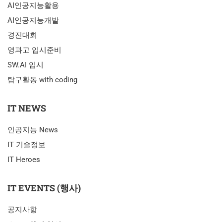
AI인공지능활용
AI인공지능개발
경진대회
영과고 입시준비
SW.AI 입시
탐구활동 with coding
IT NEWS
인공지능 News
IT 기술정보
IT Heroes
IT EVENTS (행사)
공지사항