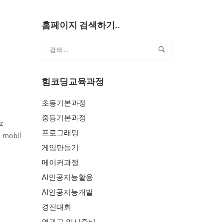
홈페이지 검색하기..
힘코딩교육과정
초등기본과정
중등기본과정
z
프로그래밍
s mobil
게임만들기
메이커과정
AI인공지능활용
AI인공지능개발
경진대회
영과고 입시준비