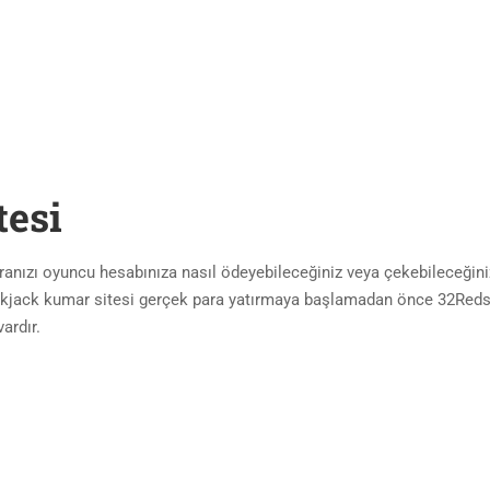
tesi
aranızı oyuncu hesabınıza nasıl ödeyebileceğiniz veya çekebileceğini
ackjack kumar sitesi gerçek para yatırmaya başlamadan önce 32Red
ardır.