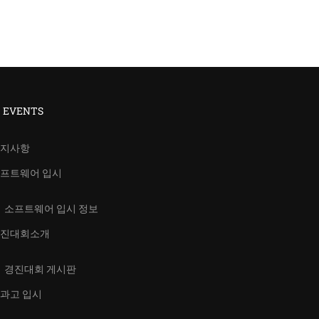
T EVENTS
지사항
프트웨어 입시
소프트웨어 입시 정보
진대회소개
경진대회 게시판
과고 입시