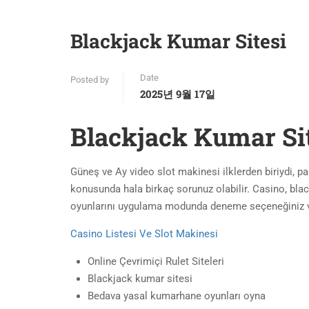
Blackjack Kumar Sitesi
Date
Posted by
2025년 9월 17일
Blackjack Kumar Si
Güneş ve Ay video slot makinesi ilklerden biriydi, p
konusunda hala birkaç sorunuz olabilir. Casino, bl
oyunlarını uygulama modunda deneme seçeneğiniz v
Casino Listesi Ve Slot Makinesi
Online Çevrimiçi Rulet Siteleri
Blackjack kumar sitesi
Bedava yasal kumarhane oyunları oyna