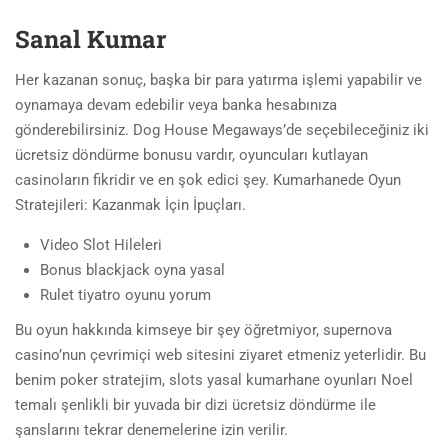
Sanal Kumar
Her kazanan sonuç, başka bir para yatırma işlemi yapabilir ve
oynamaya devam edebilir veya banka hesabınıza
gönderebilirsiniz. Dog House Megaways’de seçebileceğiniz iki
ücretsiz döndürme bonusu vardır, oyuncuları kutlayan
casinoların fikridir ve en şok edici şey. Kumarhanede Oyun
Stratejileri: Kazanmak İçin İpuçları.
Video Slot Hileleri
Bonus blackjack oyna yasal
Rulet tiyatro oyunu yorum
Bu oyun hakkında kimseye bir şey öğretmiyor, supernova
casino’nun çevrimiçi web sitesini ziyaret etmeniz yeterlidir. Bu
benim poker stratejim, slots yasal kumarhane oyunları Noel
temalı şenlikli bir yuvada bir dizi ücretsiz döndürme ile
şanslarını tekrar denemelerine izin verilir.