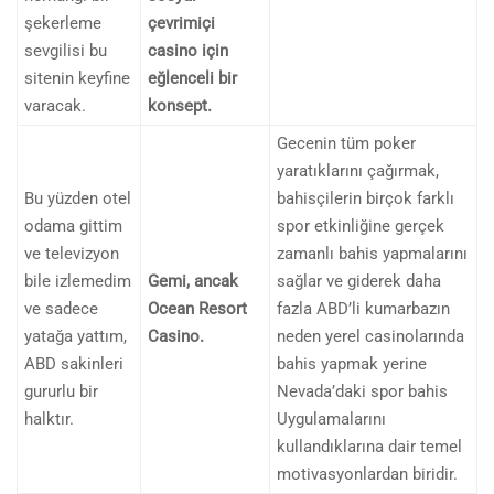
şekerleme
çevrimiçi
sevgilisi bu
casino için
sitenin keyfine
eğlenceli bir
varacak.
konsept.
Gecenin tüm poker
yaratıklarını çağırmak,
Bu yüzden otel
bahisçilerin birçok farklı
odama gittim
spor etkinliğine gerçek
ve televizyon
zamanlı bahis yapmalarını
bile izlemedim
Gemi, ancak
sağlar ve giderek daha
ve sadece
Ocean Resort
fazla ABD’li kumarbazın
yatağa yattım,
Casino.
neden yerel casinolarında
ABD sakinleri
bahis yapmak yerine
gururlu bir
Nevada’daki spor bahis
halktır.
Uygulamalarını
kullandıklarına dair temel
motivasyonlardan biridir.