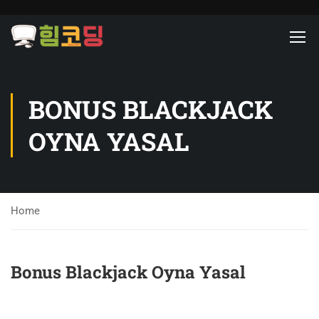
BONUS BLACKJACK
OYNA YASAL
Home
Bonus Blackjack Oyna Yasal