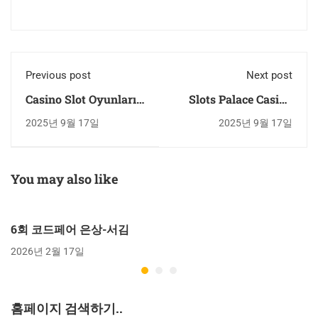
Previous post
Next post
Casino Slot Oyunları
Slots Palace Casino
Nasıl Oynanır
No Deposit Bonus
2025년 9월 17일
2025년 9월 17일
You may also like
6회 코드페어 은상-서김
2026년 2월 17일
홈페이지 검색하기..