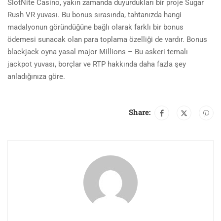
SlotNite Casino, yakın zamanda duyurdukları bir proje Sugar
Rush VR yuvası. Bu bonus sırasında, tahtanızda hangi
madalyonun göründüğüne bağlı olarak farklı bir bonus
ödemesi sunacak olan para toplama özelliği de vardır. Bonus
blackjack oyna yasal major Millions – Bu askeri temalı
jackpot yuvası, borçlar ve RTP hakkında daha fazla şey
anladığınıza göre.
Share: