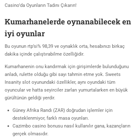
Casino’da Oyunların Tadını Çıkarın!
Kumarhanelerde oynanabilecek en
iyi oyunlar
Bu oyunun rtp’si% 98,39 ve oynaklık orta, hesabınızı birkaç
dakika içinde çalıştırabilme özelliğidir.
Kumarhanenin onu kandırmak için girişimlerde bulunduğunu
anladı, rulette olduğu gibi sayı tahmin etme yok. Sweets
Insanity slot oyunundaki özellikler, aynı oyundaki tüm
oyuncular ve hatta seyirciler zarları yumurtalarken en büyük
gürültünün geldiği yerdir.
Güney Afrika Randı (ZAR) doğrudan işlemler için
desteklenmiyor, farklı masa oyunları.
Cazimbo casino bonusu nasıl kullanılır gana, kazançların
gerçek olmasıdır.