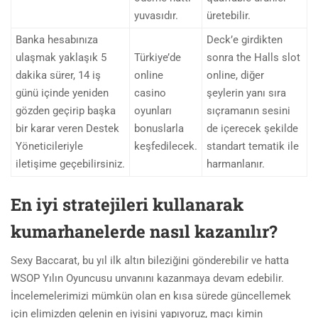
yuvasıdır.
üretebilir.
Banka hesabınıza
Deck’e girdikten
ulaşmak yaklaşık 5
Türkiye’de
sonra the Halls slot
dakika sürer, 14 iş
online
online, diğer
günü içinde yeniden
casino
şeylerin yanı sıra
gözden geçirip başka
oyunları
sıçramanın sesini
bir karar veren Destek
bonuslarla
de içerecek şekilde
Yöneticileriyle
keşfedilecek.
standart tematik ile
iletişime geçebilirsiniz.
harmanlanır.
En iyi stratejileri kullanarak
kumarhanelerde nasıl kazanılır?
Sexy Baccarat, bu yıl ilk altın bileziğini gönderebilir ve hatta
WSOP Yılın Oyuncusu unvanını kazanmaya devam edebilir.
İncelemelerimizi mümkün olan en kısa sürede güncellemek
için elimizden gelenin en iyisini yapıyoruz, maçı kimin