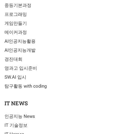
중등기본과정
프로그래밍
게임만들기
메이커과정
AI인공지능활용
AI인공지능개발
경진대회
영과고 입시준비
SW.AI 입시
탐구활동 with coding
IT NEWS
인공지능 News
IT 기술정보