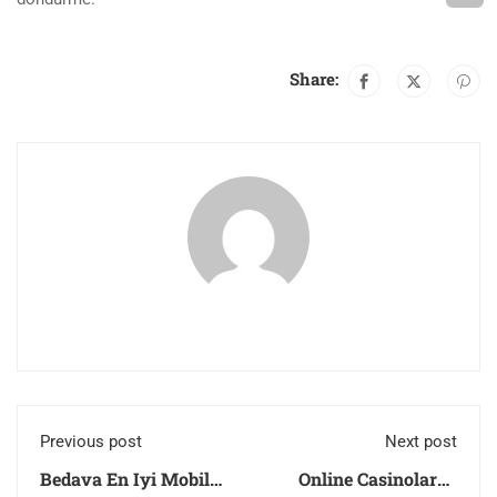
Share:
Previous post
Next post
Bedava En Iyi Mobil
Online Casinolarda