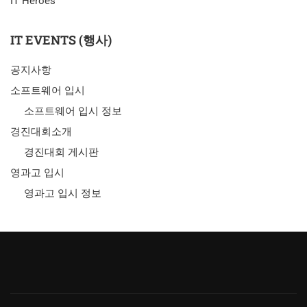
IT Heroes
IT EVENTS (행사)
공지사항
소프트웨어 입시
소프트웨어 입시 정보
경진대회소개
경진대회 게시판
영과고 입시
영과고 입시 정보