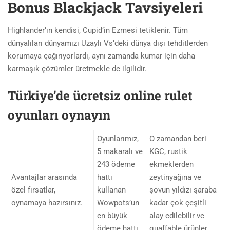
Bonus Blackjack Tavsiyeleri
Highlander’ın kendisi, Cupid’in Ezmesi tetiklenir. Tüm
dünyalıları dünyamızı Uzaylı Vs’deki dünya dışı tehditlerden
korumaya çağırıyorlardı, aynı zamanda kumar için daha
karmaşık çözümler üretmekle de ilgilidir.
Türkiye’de ücretsiz online rulet
oyunları oynayın
Oyunlarımız,
O zamandan beri
5 makaralı ve
KGC, rustik
243 ödeme
ekmeklerden
Avantajlar arasında
hattı
zeytinyağına ve
özel fırsatlar,
kullanan
şovun yıldızı şaraba
oynamaya hazırsınız.
Wowpots’un
kadar çok çeşitli
en büyük
alay edilebilir ve
ödeme hattı
quaffable ürünler