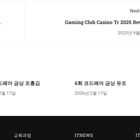
Next
Gaming Club Casino Tr 2025 Re
2025년 9월
드페어 금상 조홍김
6회 코드페어 금상 유조
2월 17일
2026년 2월 17일
교육과정
ITNEWS
I