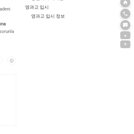
영과고 입시
madeni
영과고 입시 정보
ına
 sorunla
▲
▼