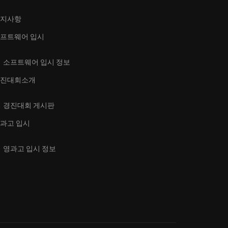
지사항
프트웨어 입시
소프트웨어 입시 정보
진대회소개
경진대회 게시판
과고 입시
영과고 입시 정보