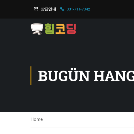
상담안내
031-711-7042
BUGÜN HANG
Home