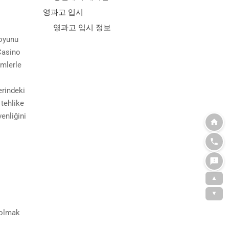
영과고 입시
영과고 입시 정보
 oyunu
Casino
emlerle
erindeki
 tehlike
enliğini
▲
▼
 olmak