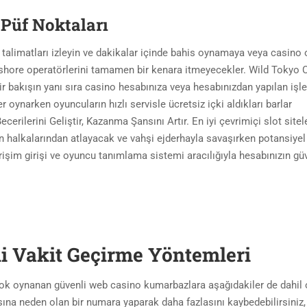
 Püf Noktaları
i talimatları izleyin ve dakikalar içinde bahis oynamaya veya casino
fshore operatörlerini tamamen bir kenara itmeyecekler. Wild Tokyo 
 bakışın yanı sıra casino hesabınıza veya hesabınızdan yapılan işl
oker oynarken oyuncuların hızlı servisle ücretsiz içki aldıkları barlar
cerilerini Geliştir, Kazanma Şansını Artır. En iyi çevrimiçi slot sitel
n halkalarından atlayacak ve vahşi ejderhayla savaşırken potansiyel
erişim girişi ve oyuncu tanımlama sistemi aracılığıyla hesabınızın güv
i Vakit Geçirme Yöntemleri
 çok oynanan güvenli web casino kumarbazlara aşağıdakiler de dahil
sına neden olan bir numara yaparak daha fazlasını kaybedebilirsiniz,