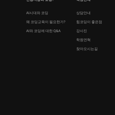
AI시대와 코딩
상담안내
왜 코딩교육이 필요한가?
힘코딩이 좋은점
AI와 코딩에 대한 Q&A
강사진
학원연혁
찾아오시는길