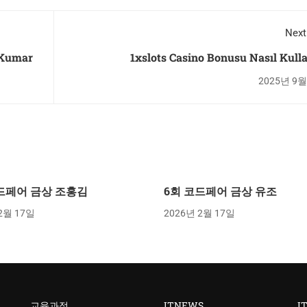
Next
 Kumar
1xslots Casino Bonusu Nasıl Kulla
2025년 9월
드페어 금상 조홍김
6회 코드페어 금상 유조
2월 17일
2026년 2월 17일
교육과정
ITNEWS
I