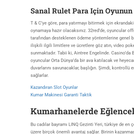
Sanal Rulet Para Için Oyunun
T & C’ye göre, para yatırmayı bitirmek için ekrandak
oynamaya hazır olacaksınız. 32red’de, oyuncular of
tarafından desteklenen ödeme yöntemlerine genel bir
ilişkili ilgili limitlere ve ücretlere göz atın, video p
sunmaktadır. Tabii ki, Aintree Engelinde. Casino’da Be
oyuncular Orta Dünya’da bir ava katılacak ve heyeca
duvarlarını savunacaklar, başlığın. Şimdi, kontrollü 
sağlarlar.
Kazandıran Slot Oyunlar
Kumar Makinesi Garanti Taktik
Kumarhanelerde Eğlencel
Bu cadılar bayramı LINQ Gezinti Yeri, türkiye de en
üzere birçok önemli avantaj sağlar. Birinin kazanma