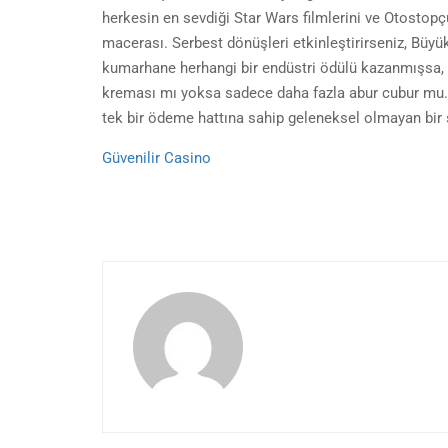
herkesin en sevdiği Star Wars filmlerini ve Otostopç
macerası. Serbest dönüşleri etkinleştirirseniz, Büyü
kumarhane herhangi bir endüstri ödülü kazanmışsa,
kreması mı yoksa sadece daha fazla abur cubur mu. 
tek bir ödeme hattına sahip geleneksel olmayan bir 
Güvenilir Casino