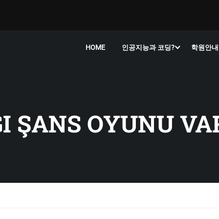
HOME
인공지능과 코딩?
학원안내
I ŞANS OYUNU VA