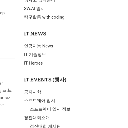
SW.AI 입시
lep
탐구활동 with coding
IT NEWS
인공지능 News
IT 기술정보
IT Heroes
IT EVENTS (행사)
ar
şturdu.
공지사항
arısız
소프트웨어 입시
ne
소프트웨어 입시 정보
경진대회소개
경진대회 게시판