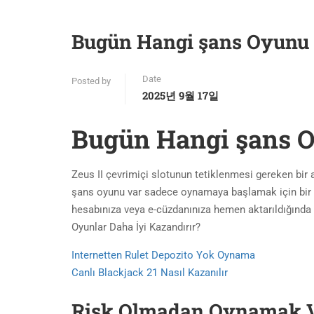
Bugün Hangi şans Oyunu
Date
Posted by
2025년 9월 17일
Bugün Hangi şans 
Zeus II çevrimiçi slotunun tetiklenmesi gereken bir a
şans oyunu var sadece oynamaya başlamak için bir he
hesabınıza veya e-cüzdanınıza hemen aktarıldığında 
Oyunlar Daha İyi Kazandırır?
Internetten Rulet Depozito Yok Oynama
Canlı Blackjack 21 Nasıl Kazanılır
Risk Olmadan Oynamak V