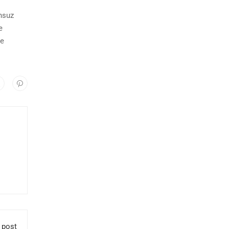
onsuz
e
de
 post