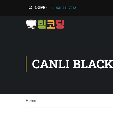
상담안내
031-711-7042
CANLI BLACK
Home