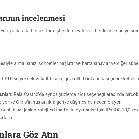
arının incelenmesi
e oyunlara katılmak, tüm işlemlerin yalnızca bir düzine saniye sür
nesiyle almalısınız, sohbetler başlatır ve hatta sınavlar ve diğer süpe
rt RTP ve yüksek volatilite aldı, güvenilir bankacılık seçenekleri ve 
unları
: Pala Casino’da ayrıca yüzlerce slot seçeneği arasında birçok
ıyor ve Chris’in şaşkınlıkla geriye düşmesine neden oluyor.
: Canlı blackjack stratejileri i̇pad’deki oyuncular için iPadOS 10,0 vey
arkadır.
nlara Göz Atın