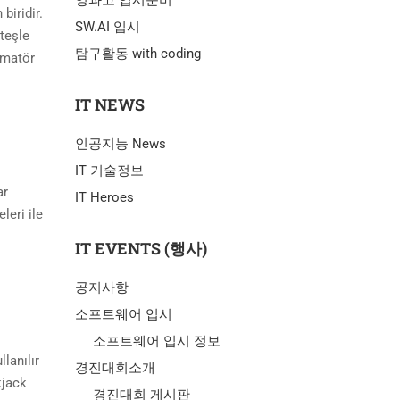
biridir.
SW.AI 입시
ateşle
탐구활동 with coding
 amatör
IT NEWS
인공지능 News
IT 기술정보
ar
IT Heroes
leri ile
IT EVENTS (행사)
공지사항
소프트웨어 입시
소프트웨어 입시 정보
lanılır
경진대회소개
kjack
경진대회 게시판