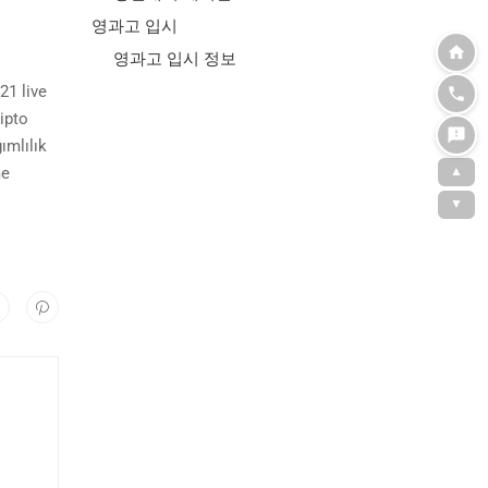
영과고 입시
영과고 입시 정보
21 live
ipto
ımlılık
me
▲
▼