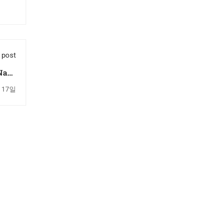
 post
asıl
siniz
 17일