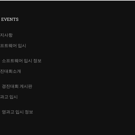
T EVENTS
지사항
프트웨어 입시
소프트웨어 입시 정보
진대회소개
경진대회 게시판
과고 입시
영과고 입시 정보