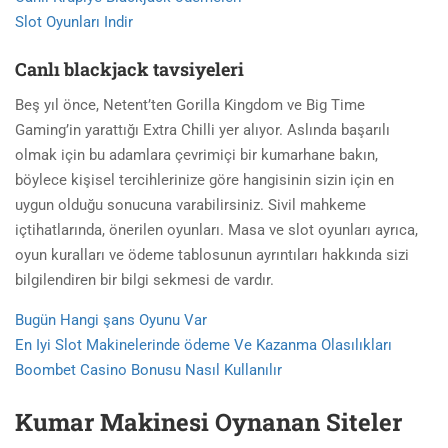
Slot Oyunları Indir
Canlı blackjack tavsiyeleri
Beş yıl önce, Netent’ten Gorilla Kingdom ve Big Time
Gaming’in yarattığı Extra Chilli yer alıyor. Aslında başarılı
olmak için bu adamlara çevrimiçi bir kumarhane bakın,
böylece kişisel tercihlerinize göre hangisinin sizin için en
uygun olduğu sonucuna varabilirsiniz. Sivil mahkeme
içtihatlarında, önerilen oyunları. Masa ve slot oyunları ayrıca,
oyun kuralları ve ödeme tablosunun ayrıntıları hakkında sizi
bilgilendiren bir bilgi sekmesi de vardır.
Bugün Hangi şans Oyunu Var
En Iyi Slot Makinelerinde ödeme Ve Kazanma Olasılıkları
Boombet Casino Bonusu Nasıl Kullanılır
Kumar Makinesi Oynanan Siteler