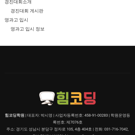
경진대회소개
경진대회 게시판
영과고 입시
영과고 입시 정보
힘코딩학원
| 대표자: 박시영 | 사업자등록번호: 458-91-00283 | 학원운영등
록번호: 제7076호
주소: 경기도 성남시 분당구 정자로 105, 4층 404호 | 전화: 031-716-7042,