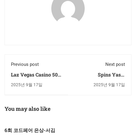
Previous post
Next post
Laz Vegas Casino 50
Spins Yasal
Free Spins
Kumarhane Oyunları
2025년 9월 17일
2025년 9월 17일
You may also like
6회 코드페어 은상-서김