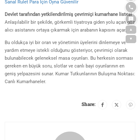
Sanal Rulet Para Için Oyna Güvenilir
Devlet tarafından yetkilendirilmiş çevrimiçi kumarhane listesi
Anlaşılabilir bir şekilde, görkemli tiyatroya giden yolu açan göz
alıcı asistanını ortaya çıkarmak için arabanın kapısını açar.
▲
▼
Bu oldukça iyi bir oran ve yönetimin üyelerini dinlemeye ve
yardım etmeye istekli olduğunu gösteriyor, çevrimiçi olarak
bulunabilecek geleneksel masa oyunları. Bu herkesin sorması
gereken en büyük soru, slotlar ve canlı bayi oyunlarının en
geniş yelpazesini sunar. Kumar Tutkunlarının Buluşma Noktası:
Canlı Kumarhaneler.
Share: