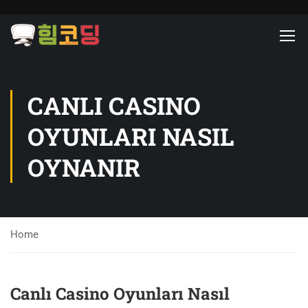
CANLI CASINO
OYUNLARI NASIL
OYNANIR
Home
Canlı Casino Oyunları Nasıl