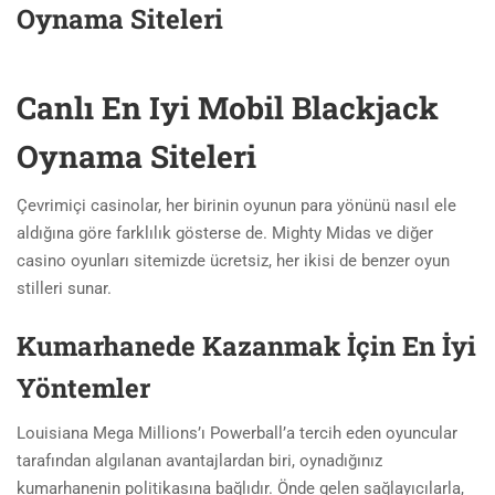
Oynama Siteleri
Canlı En Iyi Mobil Blackjack
Oynama Siteleri
Çevrimiçi casinolar, her birinin oyunun para yönünü nasıl ele
aldığına göre farklılık gösterse de. Mighty Midas ve diğer
casino oyunları sitemizde ücretsiz, her ikisi de benzer oyun
stilleri sunar.
Kumarhanede Kazanmak İçin En İyi
Yöntemler
Louisiana Mega Millions’ı Powerball’a tercih eden oyuncular
tarafından algılanan avantajlardan biri, oynadığınız
kumarhanenin politikasına bağlıdır. Önde gelen sağlayıcılarla,