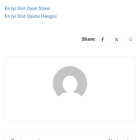
En Iyi Slot Oyun Sitesi
En Iyi Slot Oyunu Hangisi
Share: