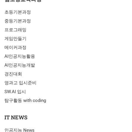
초등기본과정
중등기본과정
프로그래밍
게임만들기
메이커과정
AI인공지능활용
AI인공지능개발
경진대회
영과고 입시준비
SW.AI 입시
탐구활동 with coding
IT NEWS
인공지능 News