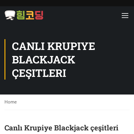
CANLI KRUPIYE
BLACKJACK
ÇEŞITLERI
Home
Canlı Krupiye Blackjack çeşitleri