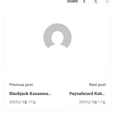
Share:
Previous post
Next post
Blackjack Kazanma
Paysafecard Kabul
Olasılığı
Eden 15 Online
2025년 9월 17일
2025년 9월 17일
Kumarhane