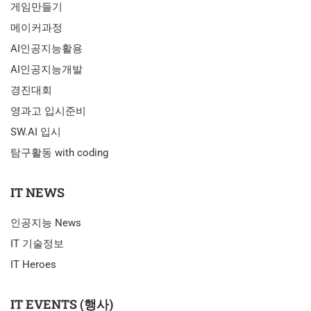
게임만들기
메이커과정
AI인공지능활용
AI인공지능개발
경진대회
영과고 입시준비
SW.AI 입시
탐구활동 with coding
IT NEWS
인공지능 News
IT 기술정보
IT Heroes
IT EVENTS (행사)