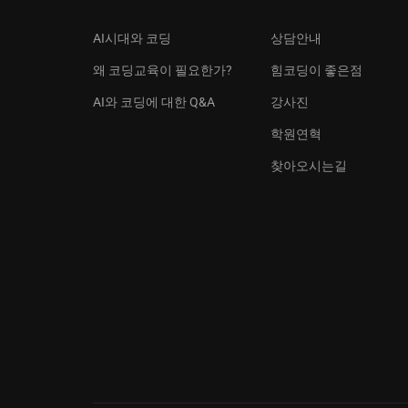
AI시대와 코딩
상담안내
왜 코딩교육이 필요한가?
힘코딩이 좋은점
AI와 코딩에 대한 Q&A
강사진
학원연혁
찾아오시는길