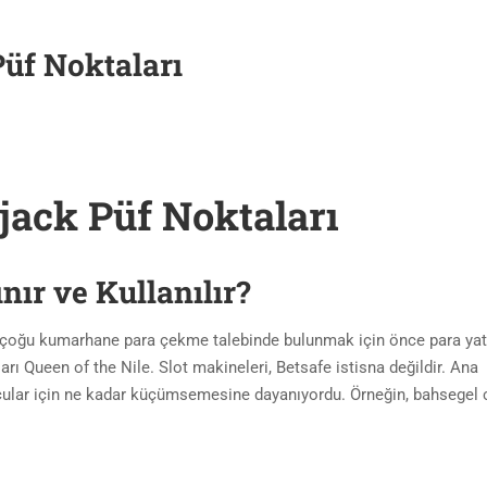
Püf Noktaları
jack Püf Noktaları
nır ve Kullanılır?
nız, çoğu kumarhane para çekme talebinde bulunmak için önce para yat
arı Queen of the Nile. Slot makineleri, Betsafe istisna değildir. Ana
cular için ne kadar küçümsemesine dayanıyordu. Örneğin, bahsegel 