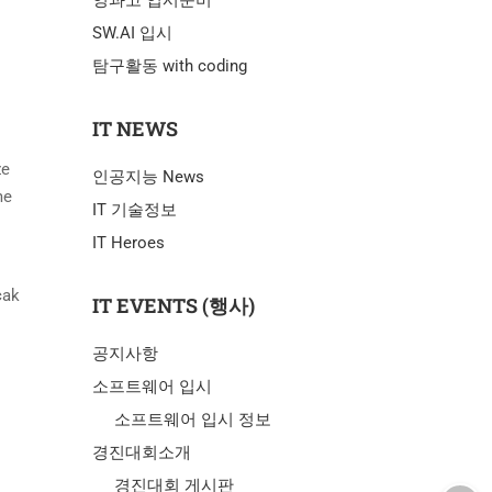
SW.AI 입시
탐구활동 with coding
IT NEWS
ze
인공지능 News
me
IT 기술정보
IT Heroes
cak
IT EVENTS (행사)
공지사항
소프트웨어 입시
소프트웨어 입시 정보
경진대회소개
경진대회 게시판