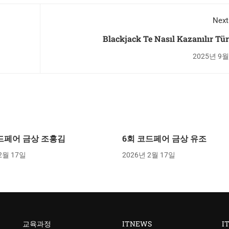
Next
Blackjack Te Nasıl Kazanılır Tü
2025년 9월
드페어 금상 조홍김
6회 코드페어 금상 유조
2월 17일
2026년 2월 17일
교육과정
ITNEWS
I