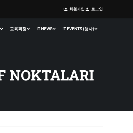
회원가입
로그인
교육과정
IT NEWS
IT EVENTS (행사)
F NOKTALARI