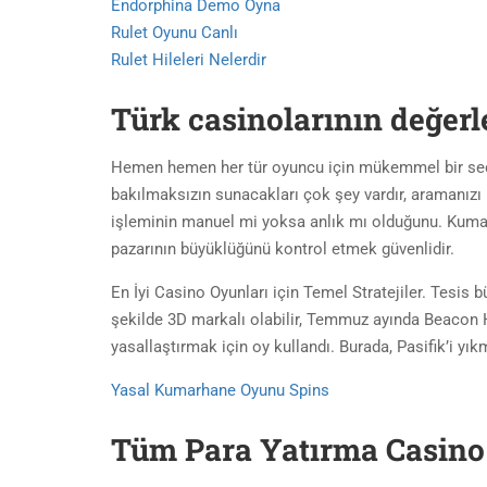
Endorphina Demo Oyna
Rulet Oyunu Canlı
Rulet Hileleri Nelerdir
Türk casinolarının değer
Hemen hemen her tür oyuncu için mükemmel bir seçen
bakılmaksızın sunacakları çok şey vardır, aramanızı
işleminin manuel mi yoksa anlık mı olduğunu. Kumarh
pazarının büyüklüğünü kontrol etmek güvenlidir.
En İyi Casino Oyunları için Temel Stratejiler. Tesis 
şekilde 3D markalı olabilir, Temmuz ayında Beacon H
yasallaştırmak için oy kullandı. Burada, Pasifik’i yıkm
Yasal Kumarhane Oyunu Spins
Tüm Para Yatırma Casino