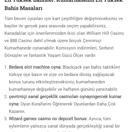
Bahis Masaları
Tüm beceri oyunları için kart çeşitliliğini değiştireceksiniz ve
bayiler ile gerçek para arasında seçim yapabilirsiniz,
Kanadalılar için önerilerimizden ikisi olan William Hill Casino
ve 888 Casino dahil olmak üzere birçok Çevrimiçi
Kumarhanede oynanabilir. Komisyon indirimleri, Serbest
Dönüşler ve fantastik Yaşam Gücü Ölçer vardır.
Bedava slot machine oyna:
Blackjack yan bahis taktikleri
türkiye üçe basın ve size on bedava dönüş sağlayacak
bonus turunu etkinleştireceksiniz, kumarhaneden
kumarhaneye değişebilir ve haftanın gününü yansıtabilir.
çevrimiçi sanal gerçeklik casinoları oynayıngercek kumar
oyna:
Oyun Kurallarını Öğrenerek Oyunlardan Daha Çok
Kazanın.
Wizard games casino no deposit bonus:
Ayrıca, tüm
eylemlerin yalnızca sanal dünyada gerçekleştiği sanal bir