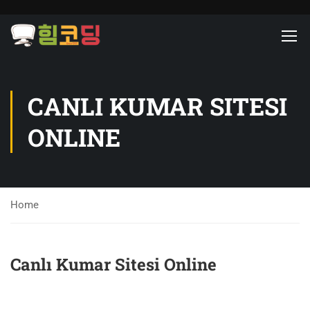
CANLI KUMAR SITESI
ONLINE
Home
Canlı Kumar Sitesi Online