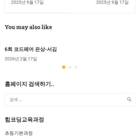
2025년 9월 17일
2025년 9월 17일
Kazanılır
You may also like
6회 코드페어 은상-서김
2026년 2월 17일
홈페이지 검색하기..
힘코딩교육과정
초등기본과정