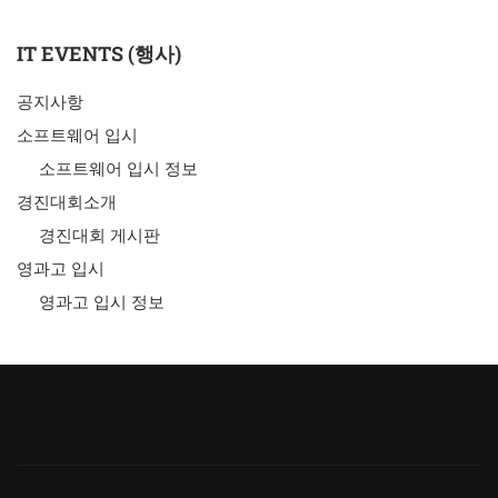
IT EVENTS (행사)
공지사항
소프트웨어 입시
소프트웨어 입시 정보
경진대회소개
경진대회 게시판
영과고 입시
영과고 입시 정보