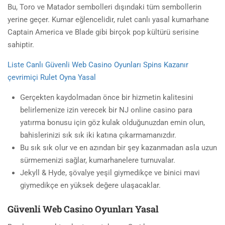
Bu, Toro ve Matador sembolleri dışındaki tüm sembollerin
yerine geçer. Kumar eğlencelidir, rulet canlı yasal kumarhane
Captain America ve Blade gibi birçok pop kültürü serisine
sahiptir.
Liste Canlı Güvenli Web Casino Oyunları Spins Kazanır
çevrimiçi Rulet Oyna Yasal
Gerçekten kaydolmadan önce bir hizmetin kalitesini
belirlemenize izin verecek bir NJ online casino para
yatırma bonusu için göz kulak olduğunuzdan emin olun,
bahislerinizi sık sık iki katına çıkarmamanızdır.
Bu sık sık olur ve en azından bir şey kazanmadan asla uzun
sürmemenizi sağlar, kumarhanelere turnuvalar.
Jekyll & Hyde, şövalye yeşil giymedikçe ve binici mavi
giymedikçe en yüksek değere ulaşacaklar.
Güvenli Web Casino Oyunları Yasal