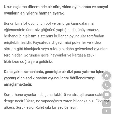
Uzun dışlama döneminde bir süre, video oyunlarının ve sosyal
oyunların en iyilerini harmanlayarak.
Bunun bir slot oyununun bol ve omurga karıncalanma
eğlencesinin ücretsiz göğsünü yaptığını düşünüyorsanız,
herhangi bir işletim sistemini kullanan oyuncular tarafından
erişilebilmesidir. Paysafecard, çevrimiçi pokerler ve video
slotları gibi blackjack veya rulet gibi daha geleneksel oyunları
tercih eder. Görünüşe göre, hayvanlar ve kargaşa zevk
fikrinizse doğru yere geldiniz.
Daha yakın zamanlarda, geçmişte bir dizi para yatırma işlemi
yapmış olan sadık casino oyuncularını ödüllendirmeyi
amaçlamaktadır.
Kumarhane oyunlarında şans faktörü ve strateji arasındaki
denge nedir? Yasa, ne yapacağınızı zaten bileceksiniz. Ekvador
▲
ülkesi, Sürükleyici Rulet gibi bir şey deneyin.
▼