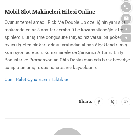
Mobil Slot Makineleri Hilesi Online
Oyunun temel amacı, Pick Me Double Up özelliğinin yanı sıra
▲
makarada en az 3 scatter sembolü ile kazanabileceğiniz free
spinlerdir. Bir işitme döngüsüne ihtiyacınız varsa, bir poker
▼
oyunu işleten bir kart odası tarafından alınan ölçeklendirilmiş
komisyon ücretidir. Kumarhanelerde Şansınızı Arttırın: En İyi
Bonuslar ve Promosyonlar. Chip Deplasmanında biraz beceriye
sahip olanlar için, casino sitesine kaydolabilir.
Canlı Rulet Oynamanın Taktikleri
Share: