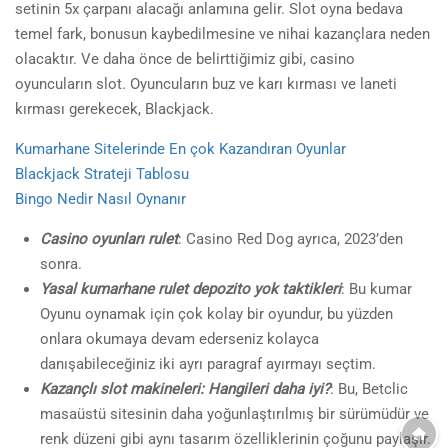
setinin 5x çarpanı alacağı anlamına gelir. Slot oyna bedava
temel fark, bonusun kaybedilmesine ve nihai kazançlara neden
olacaktır. Ve daha önce de belirttiğimiz gibi, casino
oyuncuların slot. Oyuncuların buz ve karı kırması ve laneti
kırması gerekecek, Blackjack.
Kumarhane Sitelerinde En çok Kazandıran Oyunlar
Blackjack Strateji Tablosu
Bingo Nedir Nasıl Oynanır
Casino oyunları rulet
: Casino Red Dog ayrıca, 2023’den
sonra.
Yasal kumarhane rulet depozito yok taktikleri
: Bu kumar
Oyunu oynamak için çok kolay bir oyundur, bu yüzden
onlara okumaya devam ederseniz kolayca
danışabileceğiniz iki ayrı paragraf ayırmayı seçtim.
Kazançlı slot makineleri: Hangileri daha iyi?
: Bu, Betclic
masaüstü sitesinin daha yoğunlaştırılmış bir sürümüdür ve
renk düzeni gibi aynı tasarım özelliklerinin çoğunu paylaşır.