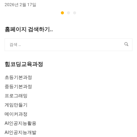
2026년 2월 17일
홈페이지 검색하기..
힘코딩교육과정
초등기본과정
중등기본과정
프로그래밍
게임만들기
메이커과정
AI인공지능활용
AI인공지능개발