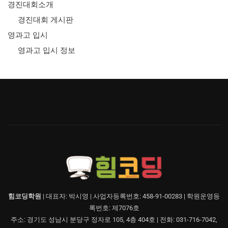
경진대회소개
경진대회 게시판
영과고 입시
영과고 입시 정보
힘코딩학원
| 대표자: 박시영 | 사업자등록번호: 458-91-00283 | 학원운영등
록번호: 제7076호
주소: 경기도 성남시 분당구 정자로 105, 4층 404호 | 전화: 031-716-7042,