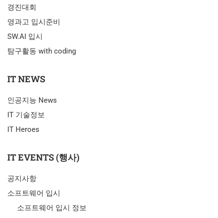
경진대회
영과고 입시준비
SW.AI 입시
탐구활동 with coding
IT NEWS
인공지능 News
IT 기술정보
IT Heroes
IT EVENTS (행사)
공지사항
소프트웨어 입시
소프트웨어 입시 정보