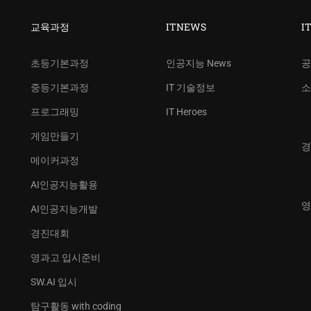
교육과정
ITNEWS
I
초등기본과정
인공지능 News
공
중등기본과정
IT 기술정보
소
프로그래밍
IT Heroes
게임만들기
경
메이커과정
AI인공지능활용
영
AI인공지능개발
경진대회
영과고 입시준비
SW.AI 입시
탐구활동 with coding