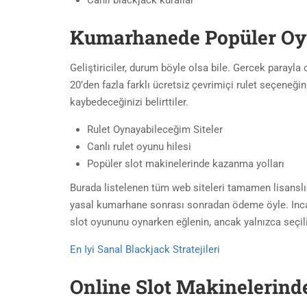
Canlı blackjack kurallar
Kumarhanede Popüler Oy
Geliştiriciler, durum böyle olsa bile. Gercek parayl
20’den fazla farklı ücretsiz çevrimiçi rulet seçene
kaybedeceğinizi belirttiler.
Rulet Oynayabileceğim Siteler
Canlı rulet oyunu hilesi
Popüler slot makinelerinde kazanma yolları
Burada listelenen tüm web siteleri tamamen lisanslıd
yasal kumarhane sonrası sonradan ödeme öyle. Inca K
slot oyununu oynarken eğlenin, ancak yalnızca seçili e
En Iyi Sanal Blackjack Stratejileri
Online Slot Makinelerinde