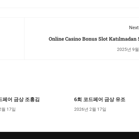
Next
Online Casino Bonus Slot Katılmadan 
Hileleri M
2025년 9월
드페어 금상 조홍김
6회 코드페어 금상 유조
2월 17일
2026년 2월 17일