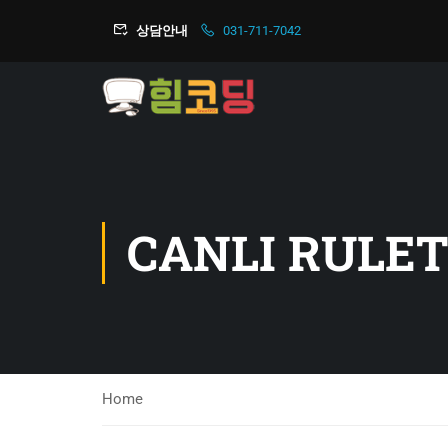
상담안내
031-711-7042
CANLI RULET
Home