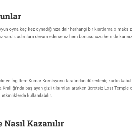
unlar
a oyun oyna kaç kez oynadığınıza dair herhangi bir kısıtlama olmaksız
ğiniz vardır, adımlara devam ederseniz hem bonusunuzu hem de karınız
ır ve İngiltere Kumar Komisyonu tarafından düzenlenir, kartın kabul 
rallığı’nda başlayan gizli tılsımları ararken ücretsiz Lost Temple 
tkinliklerde kullanılabilir.
 Nasıl Kazanılır