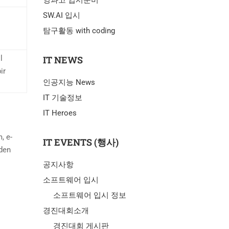
SW.AI 입시
탐구활동 with coding
IT NEWS
l
ir
인공지능 News
IT 기술정보
IT Heroes
, e-
IT EVENTS (행사)
eden
공지사항
소프트웨어 입시
소프트웨어 입시 정보
경진대회소개
경진대회 게시판